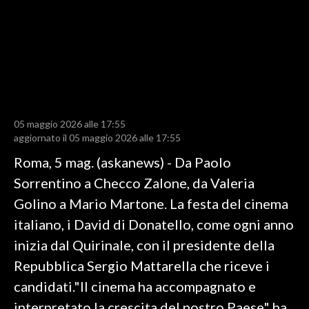
LAVORO
BANDI
SPORT IN SARDEGNA
SPORT
05 maggio 2026 alle 17:55
RISULTATI E CLASSIFICHE
aggiornato il 05 maggio 2026 alle 17:55
CALCIO
Roma, 5 mag. (askanews) - Da Paolo
CALCIO REGIONALE
Sorrentino a Checco Zalone, da Valeria
BASKET
Golino a Mario Martone. La festa del cinema
VOLLEY
italiano, i David di Donatello, come ogni anno
MOTORI
inizia dal Quirinale, con il presidente della
TENNIS
Repubblica Sergio Mattarella che riceve i
ALTRI SPORT
candidati."Il cinema ha accompagnato e
interpretato la crescita del nostro Paese" ha
CULTURA