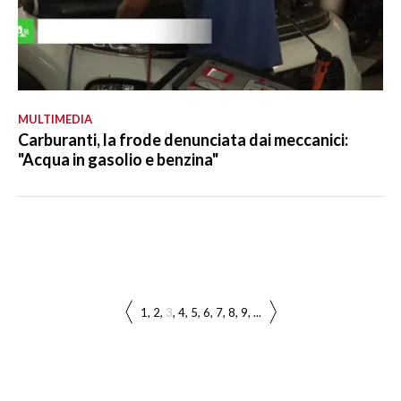
MULTIMEDIA
Carburanti, la frode denunciata dai meccanici:
"Acqua in gasolio e benzina"
1
2
3
4
5
6
7
8
9
...