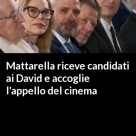
MEDIO CAMPIDANO
ORISTANO E PROVINCIA
SASSARI E PROVINCIA
GALLURA
NUORO E PROVINCIA
OGLIASTRA
AGENDA
Mattarella riceve candidati
CRONACA
ai David e accoglie
ITALIA
l'appello del cinema
MONDO
POLITICA
ECONOMIA
SERVIZI ALLE IMPRESE