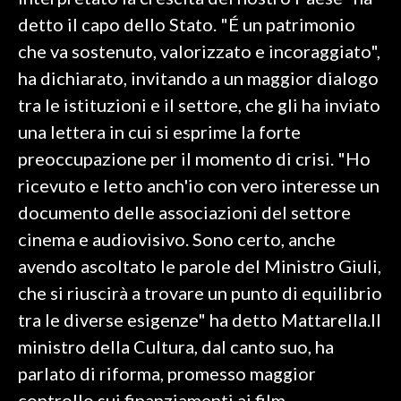
detto il capo dello Stato. "É un patrimonio
SPETTACOLI
che va sostenuto, valorizzato e incoraggiato",
ha dichiarato, invitando a un maggior dialogo
GOSSIP
tra le istituzioni e il settore, che gli ha inviato
SALUTE
una lettera in cui si esprime la forte
preoccupazione per il momento di crisi. "Ho
SARDEGNA TURISMO
ricevuto e letto anch'io con vero interesse un
documento delle associazioni del settore
SARDI NEL MONDO
cinema e audiovisivo. Sono certo, anche
NOTIZIE
avendo ascoltato le parole del Ministro Giuli,
EVENTI
che si riuscirà a trovare un punto di equilibrio
#CARAUNIONE
tra le diverse esigenze" ha detto Mattarella.Il
ministro della Cultura, dal canto suo, ha
3 MINUTI CON
parlato di riforma, promesso maggior
INSULARITÀ
controllo sui finanziamenti ai film,