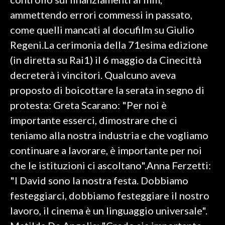
ammettendo errori commessi in passato,
INFO AZIENDE
come quelli mancati al docufilm su Giulio
ABBONATI
Regeni.La cerimonia della 71esima edizione
ANNUNCI
(in diretta su Rai1) il 6 maggio da Cinecittà
NECROLOGI
decreterà i vincitori. Qualcuno aveva
PUBBLICITÀ
proposto di boicottare la serata in segno di
SPIAGGE
protesta: Greta Scarano: "Per noi è
STORE
importante esserci, dimostrare che ci
teniamo alla nostra industria e che vogliamo
continuare a lavorare, è importante per noi
che le istituzioni ci ascoltano".Anna Ferzetti:
"I David sono la nostra festa. Dobbiamo
festeggiarci, dobbiamo festeggiare il nostro
lavoro, il cinema è un linguaggio universale".