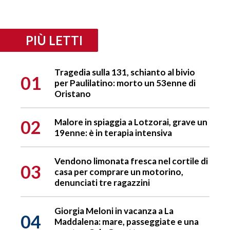
PIÙ LETTI
Tragedia sulla 131, schianto al bivio
01
per Paulilatino: morto un 53enne di
Oristano
02
Malore in spiaggia a Lotzorai, grave un
19enne: è in terapia intensiva
Vendono limonata fresca nel cortile di
03
casa per comprare un motorino,
denunciati tre ragazzini
Giorgia Meloni in vacanza a La
04
Maddalena: mare, passeggiate e una