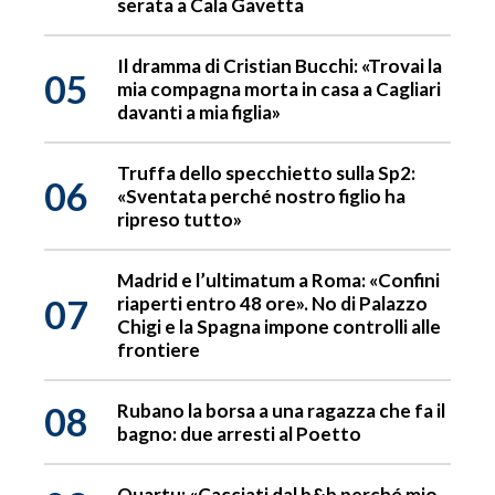
serata a Cala Gavetta
Il dramma di Cristian Bucchi: «Trovai la
05
mia compagna morta in casa a Cagliari
davanti a mia figlia»
Truffa dello specchietto sulla Sp2:
06
«Sventata perché nostro figlio ha
ripreso tutto»
Madrid e l’ultimatum a Roma: «Confini
07
riaperti entro 48 ore». No di Palazzo
Chigi e la Spagna impone controlli alle
frontiere
08
Rubano la borsa a una ragazza che fa il
bagno: due arresti al Poetto
Quartu: «Cacciati dal b&b perché mio