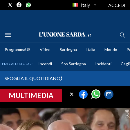
Italy
ACCEDI
METEO
ProgrammaUS
Video
Sardegna
Italia
Mondo
Po
COMUNI AL VOTO
Incendi
Sos Sardegna
Incidenti
Cagli
TEMI CALDI DI OGGI:
VIDEO
SFOGLIA IL QUOTIDIANO
FOTO
MULTIMEDIA
CRONACA SARDEGNA
CAGLIARI
PROVINCIA DI CAGLIARI
SULCIS IGLESIENTE