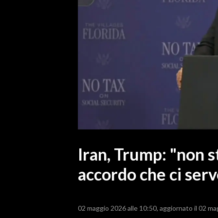
MEDIO CAMPIDANO
ORISTANO E PROVINCIA
SASSARI E PROVINCIA
GALLURA
NUORO E PROVINCIA
OGLIASTRA
AGENDA
CRONACA
ITALIA
MONDO
Iran, Trump: "non st
accordo che ci serv
POLITICA
ECONOMIA
02 maggio 2026 alle 10:50
aggiornato il 02 ma
SERVIZI ALLE IMPRESE