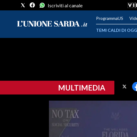
Iscriviti al canale
ProgrammaUS
Vid
TEMI CALDI DI OGG
METEO
COMUNI AL VOTO
VIDEO
MULTIMEDIA
FOTO
CRONACA SARDEGNA
CAGLIARI
PROVINCIA DI CAGLIARI
SULCIS IGLESIENTE