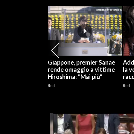
SPETTACOLI
GOSSIP
SALUTE
SARDEGNA TURISMO
Giappone, premier Sanae
Addi
rende omaggio a vittime
la 
SARDI NEL MONDO
Hiroshima: "Mai più"
racc
NOTIZIE
Red
Red
EVENTI
#CARAUNIONE
3 MINUTI CON
INSULARITÀ