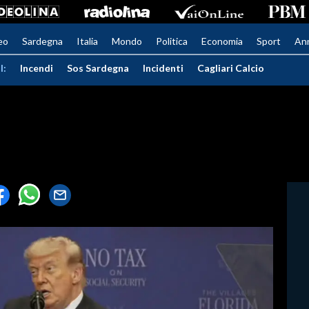
eo
Sardegna
Italia
Mondo
Politica
Economia
Sport
An
I:
Incendi
Sos Sardegna
Incidenti
Cagliari Calcio