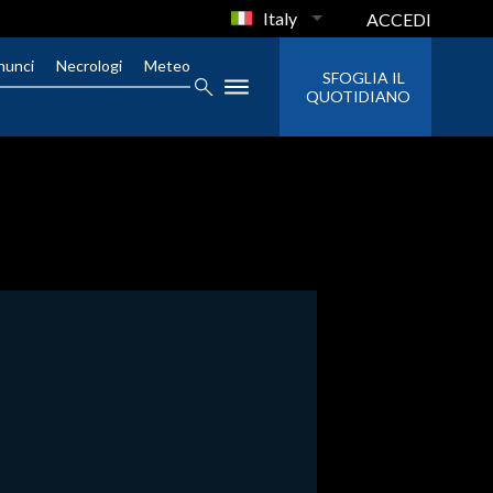
Italy
ACCEDI
nunci
Necrologi
Meteo
SFOGLIA IL
QUOTIDIANO