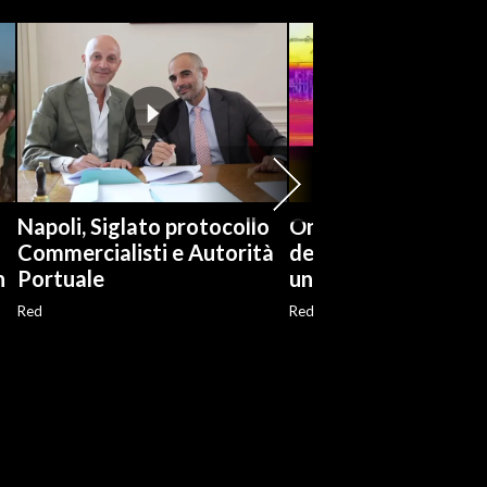
Napoli, Siglato protocollo
Ondata di caldo in 
Commercialisti e Autorità
del Sud: Seoul vista
n
Portuale
una termocamera
Red
Red