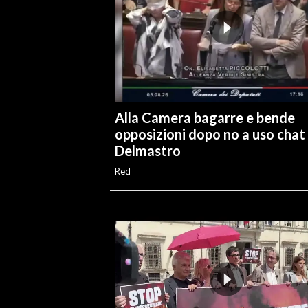
INFO AZIENDE
ABBONATI
ANNUNCI
NECROLOGI
PUBBLICITÀ
Alla Camera bagarre e bende
opposizioni dopo no a uso chat
SPIAGGE
Delmastro
STORE
Red