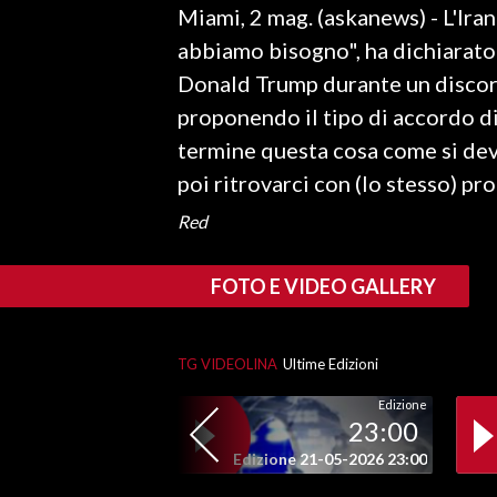
Miami, 2 mag. (askanews) - L'Iran
LAVORO
abbiamo bisogno", ha dichiarato 
BANDI
Donald Trump durante un discors
proponendo il tipo di accordo d
SPORT IN SARDEGNA
termine questa cosa come si dev
SPORT
poi ritrovarci con (lo stesso) pr
RISULTATI E CLASSIFICHE
Red
CALCIO
CALCIO REGIONALE
FOTO E VIDEO GALLERY
BASKET
VOLLEY
TG VIDEOLINA
Ultime Edizioni
MOTORI
TENNIS
Edizione
23:00
ALTRI SPORT
Edizione 21-05-2026 23:00
CULTURA