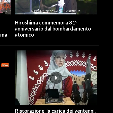
Hiroshima commemora 81°
anniversario dal bombardamento
lima
atomico
Ristorazione, la carica dei ventenni.