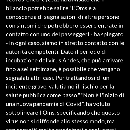
bilancio potrebbe salire."L'Oms è a
SPETTACOLI
conoscenza di segnalazioni di altre persone
con sintomi che potrebbero essere entrate in
GOSSIP
contatto con uno dei passeggeri - ha spiegato
SALUTE
- In ogni caso, siamo in stretto contatto con le
autorità competenti. Dato il periodo di
SARDEGNA TURISMO
incubazione del virus Andes, che può arrivare
fino a sei settimane, è possibile che vengano
SARDI NEL MONDO
segnalati altri casi. Pur trattandosi di un
NOTIZIE
incidente grave, valutiamo il rischio per la
EVENTI
salute pubblica come basso.""Non è l'inizio di
#CARAUNIONE
una nuova pandemia di Covid", ha voluto
sottolineare l'Oms, specificando che questo
3 MINUTI CON
virus non si diffonde allo stesso modo, ma
INSULARITÀ
con contatti molto ravvicinati e prolungati.