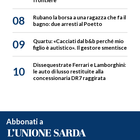
frontiere
08
Rubano la borsa a una ragazza che fa il
bagno: due arresti al Poetto
09
Quartu: «Cacciati dal b&b perché mio
figlio è autistico». Il gestore smentisce
Dissequestrate Ferrari e Lamborghini:
10
le auto di lusso restituite alla
concessionaria DR7 raggirata
Abbonati a