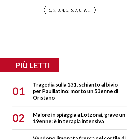
1
2
3
4
5
6
7
8
9
...
PIÙ LETTI
Tragedia sulla 131, schianto al bivio
01
per Paulilatino: morto un 53enne di
Oristano
02
Malore in spiaggia a Lotzorai, grave un
19enne: è in terapia intensiva
Vendono limonata fresca nel cortile di