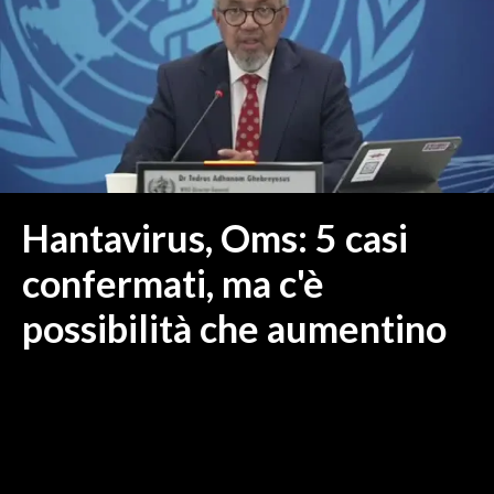
MEDIO CAMPIDANO
ORISTANO E PROVINCIA
SASSARI E PROVINCIA
GALLURA
NUORO E PROVINCIA
OGLIASTRA
AGENDA
Hantavirus, Oms: 5 casi
CRONACA
confermati, ma c'è
ITALIA
possibilità che aumentino
MONDO
POLITICA
ECONOMIA
SERVIZI ALLE IMPRESE