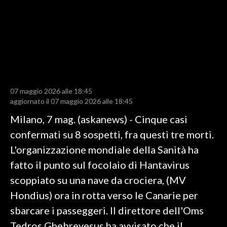
LAVORO
BANDI
SPORT IN SARDEGNA
SPORT
07 maggio 2026 alle 18:45
RISULTATI E CLASSIFICHE
aggiornato il 07 maggio 2026 alle 18:45
CALCIO
Milano, 7 mag. (askanews) - Cinque casi
CALCIO REGIONALE
confermati su 8 sospetti, fra questi tre morti.
BASKET
L'organizzazione mondiale della Sanità ha
VOLLEY
fatto il punto sul focolaio di Hantavirus
MOTORI
scoppiato su una nave da crociera, (MV
TENNIS
Hondius) ora in rotta verso le Canarie per
ALTRI SPORT
sbarcare i passeggeri. Il direttore dell'Oms
Tedros Ghebreyesus ha avvisato che il
CULTURA