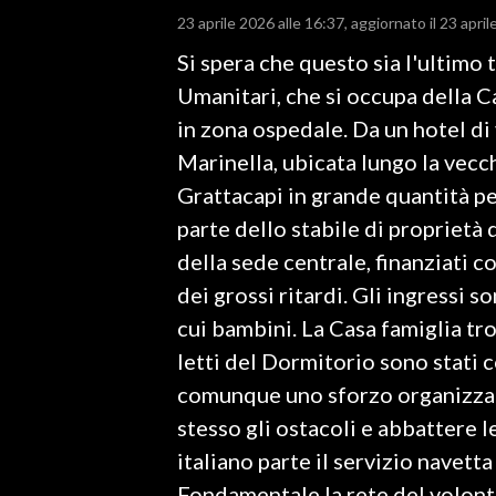
23 aprile 2026 alle 16:37
aggiornato il 23 april
LAVORO
Si spera che questo sia l'ultimo 
BANDI
Umanitari, che si occupa della C
SPORT IN SARDEGNA
in zona ospedale. Da un hotel di
Marinella, ubicata lungo la vecc
SPORT
Grattacapi in grande quantità p
RISULTATI E CLASSIFICHE
parte dello stabile di proprietà d
CALCIO
della sede centrale, finanziati c
CALCIO REGIONALE
dei grossi ritardi. Gli ingressi 
BASKET
cui bambini. La Casa famiglia tro
VOLLEY
letti del Dormitorio sono stati c
MOTORI
comunque uno sforzo organizzati
TENNIS
stesso gli ostacoli e abbattere le
ALTRI SPORT
italiano parte il servizio navetta
Fondamentale la rete del volonta
CULTURA