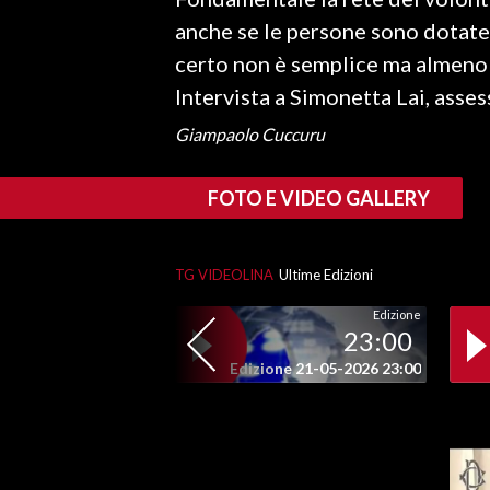
anche se le persone sono dotate
SPETTACOLI
certo non è semplice ma almeno 
Intervista a Simonetta Lai, assess
GOSSIP
Giampaolo Cuccuru
SALUTE
FOTO E VIDEO GALLERY
SARDEGNA TURISMO
SARDI NEL MONDO
TG VIDEOLINA
Ultime Edizioni
NOTIZIE
Edizione
EVENTI
23:00
Edizione 21-05-2026 23:00
#CARAUNIONE
3 MINUTI CON
INSULARITÀ