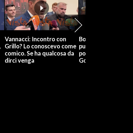
Vannacci: Incontro con
Boccia (Pd) su conti
,
Grillo? Lo conoscevo come
pubblici a Giorgetti
comico. Se ha qualcosa da
possiamo affidarci a
dirci venga
Governo a occhi chi