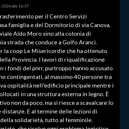
e 2026 alle 16:37
trasferimento per il Centro Servizi
asa famiglia e del Dormitorio di via Canova,
 viale Aldo Moro sino alla colonia di
hia strada che conduce a Golfo Aranci.
er la coop Le Misericordie che ha ottenuto
ella Provincia. I lavori di riqualificazione
on i fondi del pnrr, purtroppo hanno accusato
sono contingentati, al massimo 40 persone tra
va ospitalità nell'edificio principale mentre i
ollocati in una struttura esterna in legno. È
vo non da poco, ma si riesce a scavalcare lo
 distanze. E al termine delle lezioni di
 della solidarietà, tutto al femminile.
riato, che risolve ogni problema logistico