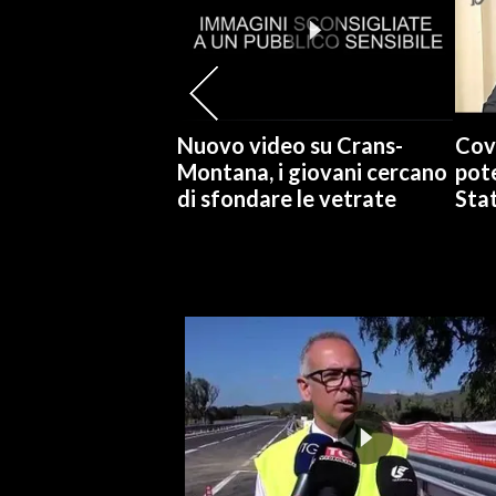
INFO AZIENDE
ABBONATI
ANNUNCI
Nuovo video su Crans-
Cov
NECROLOGI
Montana, i giovani cercano
pote
PUBBLICITÀ
di sfondare le vetrate
Stat
SPIAGGE
STORE