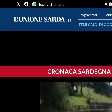
Iscriviti al canale
ProgrammaUS
Vid
TEMI CALDI DI OGG
METEO
COMUNI AL VOTO
VIDEO
CRONACA SARDEGNA
FOTO
CRONACA SARDEGNA
CAGLIARI
PROVINCIA DI CAGLIARI
SULCIS IGLESIENTE