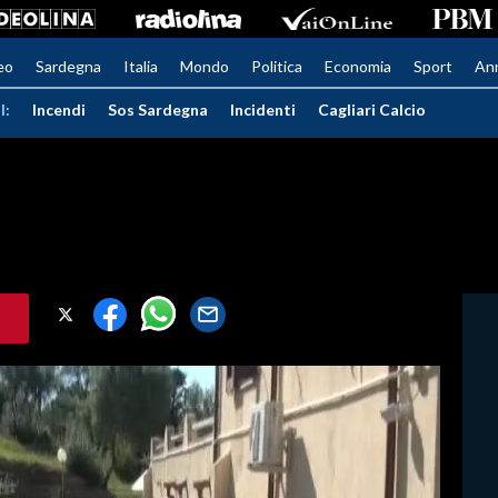
eo
Sardegna
Italia
Mondo
Politica
Economia
Sport
An
I:
Incendi
Sos Sardegna
Incidenti
Cagliari Calcio