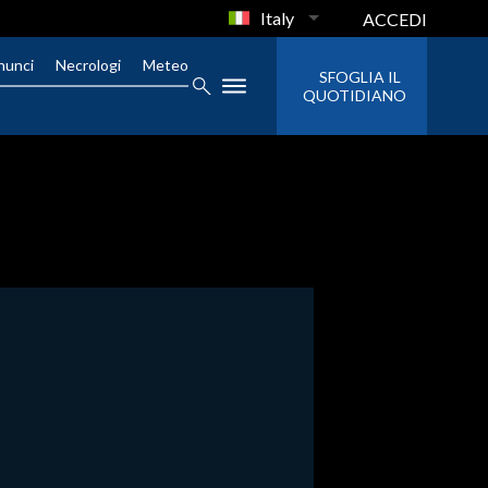
Italy
ACCEDI
nunci
Necrologi
Meteo
SFOGLIA IL
QUOTIDIANO