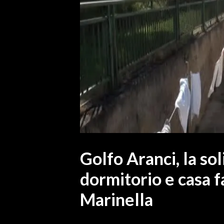
MEDIO CAMPIDANO
ORISTANO E PROVINCIA
SASSARI E PROVINCIA
GALLURA
NUORO E PROVINCIA
OGLIASTRA
AGENDA
CRONACA
ITALIA
MONDO
Golfo Aranci, la sol
dormitorio e casa f
POLITICA
Marinella
ECONOMIA
SERVIZI ALLE IMPRESE