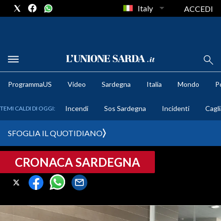
Italy
ACCEDI
METEO
ProgrammaUS
Video
Sardegna
Italia
Mondo
Po
COMUNI AL VOTO
Incendi
Sos Sardegna
Incidenti
Cagli
TEMI CALDI DI OGGI:
VIDEO
SFOGLIA IL QUOTIDIANO
FOTO
CRONACA SARDEGNA
CRONACA SARDEGNA
CAGLIARI
PROVINCIA DI CAGLIARI
SULCIS IGLESIENTE