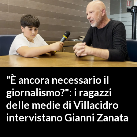
MEDIO CAMPIDANO
ORISTANO E PROVINCIA
SASSARI E PROVINCIA
GALLURA
NUORO E PROVINCIA
OGLIASTRA
AGENDA
CRONACA
"È ancora necessario il
ITALIA
giornalismo?": i ragazzi
MONDO
delle medie di Villacidro
POLITICA
intervistano Gianni Zanata
ECONOMIA
SERVIZI ALLE IMPRESE