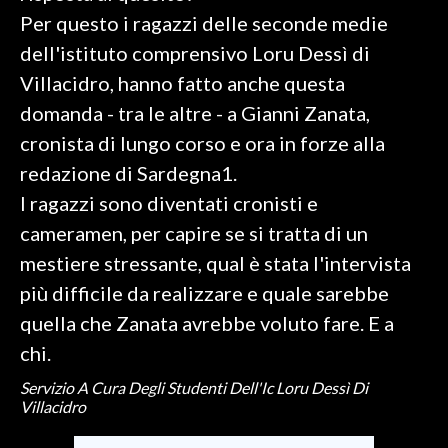
Per questo i ragazzi delle seconde medie
SPETTACOLI
dell'istituto comprensivo Loru Dessì di
Villacidro, hanno fatto anche questa
GOSSIP
domanda - tra le altre - a Gianni Zanata,
SALUTE
cronista di lungo corso e ora in forze alla
redazione di Sardegna1.
SARDEGNA TURISMO
I ragazzi sono diventati cronisti e
cameramen, per capire se si tratta di un
SARDI NEL MONDO
mestiere stressante, qual è stata l'intervista
NOTIZIE
più difficile da realizzare e quale sarebbe
EVENTI
quella che Zanata avrebbe voluto fare. E a
#CARAUNIONE
chi.
Servizio A Cura Degli Studenti Dell'Ic Loru Dessì Di
3 MINUTI CON
Villacidro
INSULARITÀ