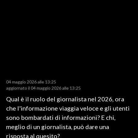
LAVORO
BANDI
SPORT IN SARDEGNA
SPORT
RISULTATI E CLASSIFICHE
CALCIO
CALCIO REGIONALE
04 maggio 2026 alle 13:25
BASKET
aggiornato il 04 maggio 2026 alle 13:25
VOLLEY
Qual è il ruolo del giornalista nel 2026, ora
MOTORI
che l'informazione viaggia veloce e gli utenti
TENNIS
sono bombardati di informazioni? E chi,
ALTRI SPORT
meglio di un giornalista, può dare una
risposta al quesito?
CULTURA