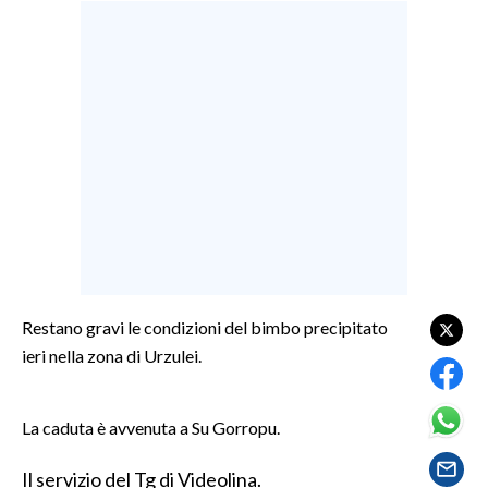
LAVORO
BANDI
SPORT IN SARDEGNA
SPORT
RISULTATI E CLASSIFICHE
CALCIO
CALCIO REGIONALE
BASKET
Restano gravi le condizioni del bimbo precipitato
VOLLEY
ieri nella zona di Urzulei.
MOTORI
TENNIS
La caduta è avvenuta a Su Gorropu.
ALTRI SPORT
Il servizio del Tg di Videolina.
CULTURA