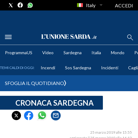
Italy
ACCEDI
METEO
ProgrammaUS
Video
Sardegna
Italia
Mondo
Po
COMUNI AL VOTO
Incendi
Sos Sardegna
Incidenti
Cagli
TEMI CALDI DI OGGI:
VIDEO
SFOGLIA IL QUOTIDIANO
FOTO
CRONACA SARDEGNA
CRONACA SARDEGNA
CAGLIARI
PROVINCIA DI CAGLIARI
SULCIS IGLESIENTE
25 marzo 2019 alle 15:55
aggiornato il 25 marzo 2019 alle 16:12