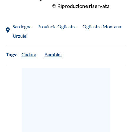
© Riproduzione riservata
SPETTACOLI
Sardegna
Provincia Ogliastra
Ogliastra Montana
GOSSIP
Urzulei
SALUTE
Tags:
Caduta
Bambini
SARDEGNA TURISMO
SARDI NEL MONDO
NOTIZIE
EVENTI
#CARAUNIONE
3 MINUTI CON
INSULARITÀ