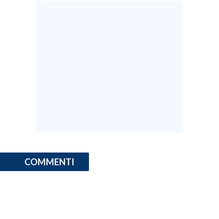
INFO AZIENDE
ABBONATI
ANNUNCI
NECROLOGI
PUBBLICITÀ
SPIAGGE
STORE
COMMENTI