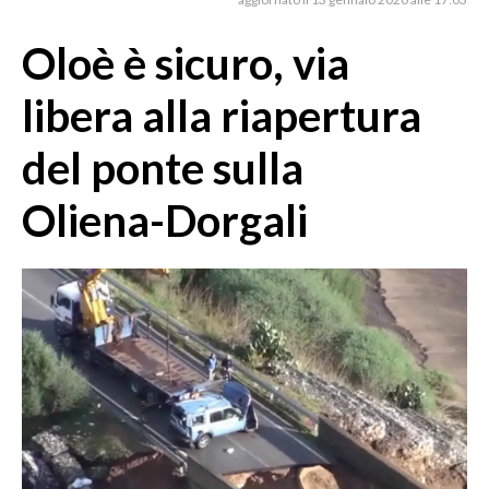
MEDIO CAMPIDANO
ORISTANO E PROVINCIA
Oloè è sicuro, via
SASSARI E PROVINCIA
libera alla riapertura
GALLURA
NUORO E PROVINCIA
del ponte sulla
OGLIASTRA
Oliena-Dorgali
AGENDA
CRONACA
ITALIA
MONDO
POLITICA
ECONOMIA
SERVIZI ALLE IMPRESE