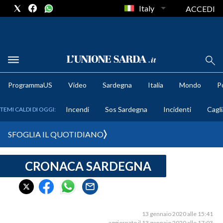
Italy
ACCEDI
METEO
ProgrammaUS
Video
Sardegna
Italia
Mondo
Po
COMUNI AL VOTO
Incendi
Sos Sardegna
Incidenti
Cagli
TEMI CALDI DI OGGI:
VIDEO
SFOGLIA IL QUOTIDIANO
FOTO
CRONACA SARDEGNA
CRONACA SARDEGNA
CAGLIARI
PROVINCIA DI CAGLIARI
SULCIS IGLESIENTE
13 gennaio 2020 alle 15:41
aggiornato il 13 gennaio 2020 alle 17:03