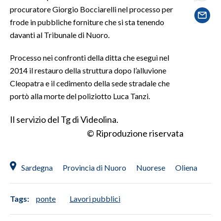
procuratore Giorgio Bocciarelli nel processo per
frode in pubbliche forniture che si sta tenendo
SPETTACOLI
davanti al Tribunale di Nuoro.
GOSSIP
Processo nei confronti della ditta che eseguì nel
SALUTE
2014 il restauro della struttura dopo l’alluvione
Cleopatra e il cedimento della sede stradale che
SARDEGNA TURISMO
portò alla morte del poliziotto Luca Tanzi.
SARDI NEL MONDO
Il servizio del Tg di Videolina.
© Riproduzione riservata
NOTIZIE
EVENTI
Sardegna
Provincia di Nuoro
Nuorese
Oliena
#CARAUNIONE
3 MINUTI CON
Tags:
ponte
Lavori pubblici
INSULARITÀ