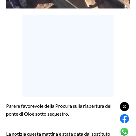
LAVORO
BANDI
SPORT IN SARDEGNA
SPORT
RISULTATI E CLASSIFICHE
CALCIO
CALCIO REGIONALE
BASKET
VOLLEY
MOTORI
Parere favorevole della Procura sulla riapertura del
TENNIS
ponte di Oloè sotto sequestro.
ALTRI SPORT
La notizia questa mattina è stata data dal sostituto
CULTURA