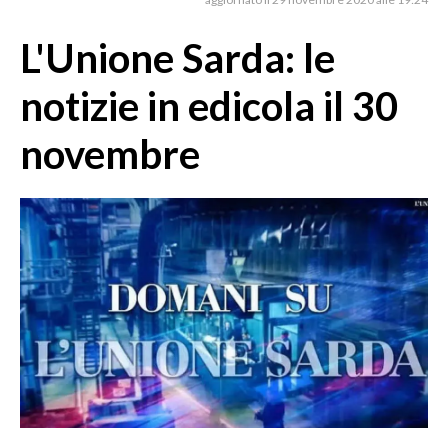
MEDIO CAMPIDANO
ORISTANO E PROVINCIA
L'Unione Sarda: le
SASSARI E PROVINCIA
notizie in edicola il 30
GALLURA
NUORO E PROVINCIA
novembre
OGLIASTRA
AGENDA
CRONACA
ITALIA
MONDO
POLITICA
ECONOMIA
SERVIZI ALLE IMPRESE