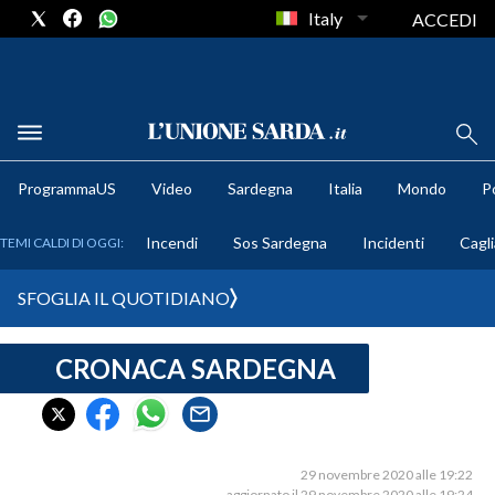
Italy
ACCEDI
METEO
ProgrammaUS
Video
Sardegna
Italia
Mondo
Po
COMUNI AL VOTO
Incendi
Sos Sardegna
Incidenti
Cagli
TEMI CALDI DI OGGI:
VIDEO
SFOGLIA IL QUOTIDIANO
FOTO
CRONACA SARDEGNA
CRONACA SARDEGNA
CAGLIARI
PROVINCIA DI CAGLIARI
SULCIS IGLESIENTE
29 novembre 2020 alle 19:22
aggiornato il 29 novembre 2020 alle 19:24