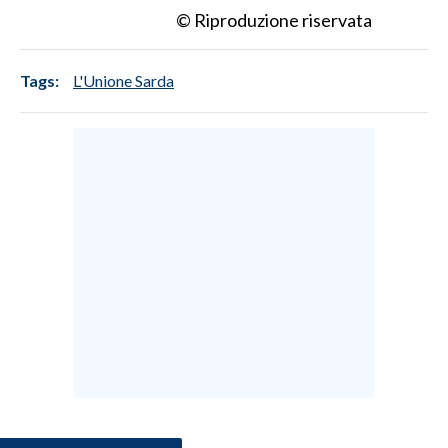
© Riproduzione riservata
SPETTACOLI
Tags:
L'Unione Sarda
GOSSIP
SALUTE
SARDEGNA TURISMO
SARDI NEL MONDO
NOTIZIE
EVENTI
#CARAUNIONE
3 MINUTI CON
INSULARITÀ