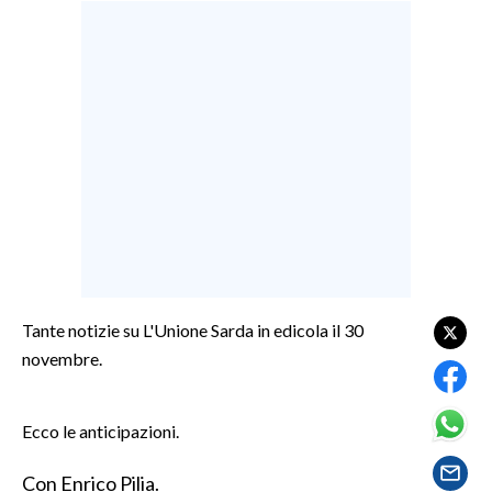
LAVORO
BANDI
SPORT IN SARDEGNA
SPORT
RISULTATI E CLASSIFICHE
CALCIO
CALCIO REGIONALE
BASKET
Tante notizie su L'Unione Sarda in edicola il 30
VOLLEY
novembre.
MOTORI
TENNIS
Ecco le anticipazioni.
ALTRI SPORT
Con Enrico Pilia.
CULTURA