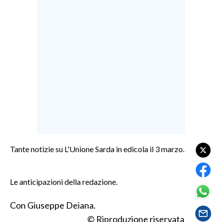
LAVORO
BANDI
SPORT IN SARDEGNA
SPORT
RISULTATI E CLASSIFICHE
CALCIO
CALCIO REGIONALE
BASKET
Tante notizie su L'Unione Sarda in edicola il 3 marzo.
VOLLEY
MOTORI
Le anticipazioni della redazione.
TENNIS
ALTRI SPORT
Con Giuseppe Deiana.
© Riproduzione riservata
CULTURA