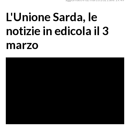
MEDIO CAMPIDANO
ORISTANO E PROVINCIA
L'Unione Sarda, le
SASSARI E PROVINCIA
notizie in edicola il 3
GALLURA
NUORO E PROVINCIA
marzo
OGLIASTRA
AGENDA
CRONACA
ITALIA
MONDO
POLITICA
ECONOMIA
SERVIZI ALLE IMPRESE