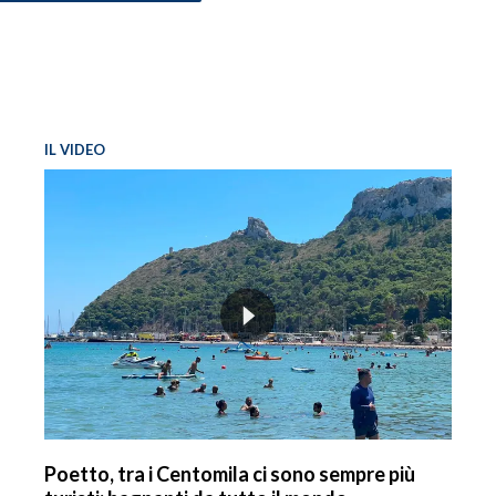
INFO AZIENDE
ABBONATI
ANNUNCI
IL VIDEO
NECROLOGI
PUBBLICITÀ
SPIAGGE
STORE
Poetto, tra i Centomila ci sono sempre più