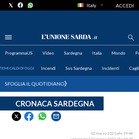
Italy
ACCEDI
METEO
ProgrammaUS
Video
Sardegna
Italia
Mondo
Po
COMUNI AL VOTO
Incendi
Sos Sardegna
Incidenti
Cagli
TEMI CALDI DI OGGI:
VIDEO
SFOGLIA IL QUOTIDIANO
FOTO
CRONACA SARDEGNA
CRONACA SARDEGNA
CAGLIARI
PROVINCIA DI CAGLIARI
SULCIS IGLESIENTE
02 marzo 2021 alle 19:48
aggiornato il 02 marzo 2021 alle 19:49