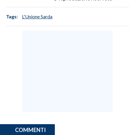
SPETTACOLI
Tags:
L'Unione Sarda
GOSSIP
SALUTE
SARDEGNA TURISMO
SARDI NEL MONDO
NOTIZIE
EVENTI
#CARAUNIONE
3 MINUTI CON
COMMENTI
INSULARITÀ