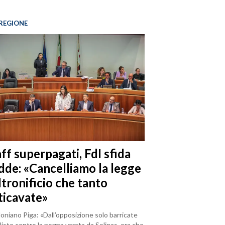
REGIONE
ff superpagati, FdI sfida
dde: «Cancelliamo la legge
ltronificio che tanto
ticavate»
loniano Piga: «Dall’opposizione solo barricate
iste contro la norma varata da Solinas, ora che