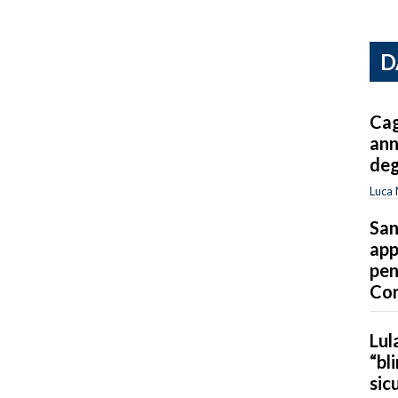
D
Cag
ann
deg
Luca 
San
app
pen
Co
Lul
“bl
sic