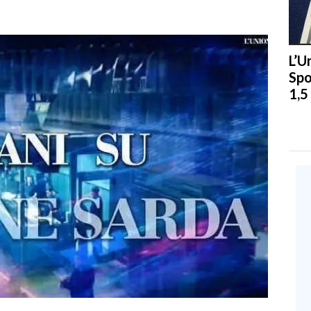
L’U
Spo
1,5