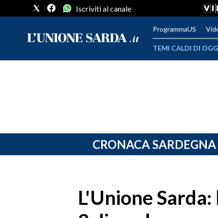
Iscriviti al canale
ProgrammaUS
Vid
TEMI CALDI DI OGG
METEO
COMUNI AL VOTO
VIDEO
FOTO
CRONACA SARDEGNA
CRONACA SARDEGNA
CAGLIARI
L'Unione Sarda: l
PROVINCIA DI CAGLIARI
SULCIS IGLESIENTE