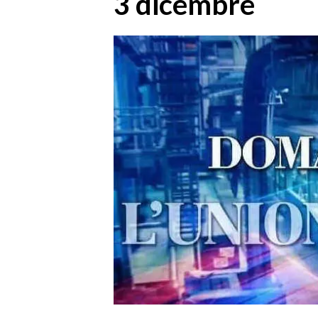
3 dicembre
MEDIO CAMPIDANO
ORISTANO E PROVINCIA
SASSARI E PROVINCIA
GALLURA
NUORO E PROVINCIA
OGLIASTRA
AGENDA
CRONACA
ITALIA
MONDO
POLITICA
ECONOMIA
SERVIZI ALLE IMPRESE