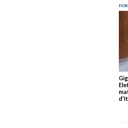
FIOR
Gig
Ele
mat
d’It