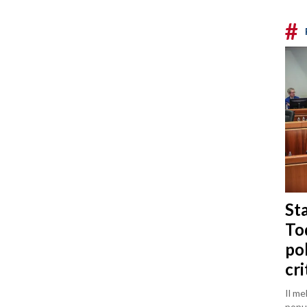
#
Sta
To
po
cri
Il me
popul