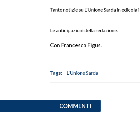
LAVORO
Tante notizie su L'Unione Sarda in edicola 
BANDI
Le anticipazioni della redazione.
SPORT IN SARDEGNA
Con Francesca Figus.
SPORT
RISULTATI E CLASSIFICHE
CALCIO
Tags:
L'Unione Sarda
CALCIO REGIONALE
BASKET
VOLLEY
MOTORI
COMMENTI
TENNIS
ALTRI SPORT
CULTURA