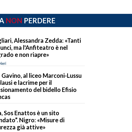
A
NON
PERDERE
liari, Alessandra Zedda: «Tanti
unci, ma l'Anfiteatro è nel
rado e non riapre»
Neri
 Gavino, al liceo Marconi-Lussu
lausi e lacrime per il
sionamento del bidello Efisio
ncas
a, Sos Enattos è un sito
indato”. Nigro: «Misure di
urezza già attive»