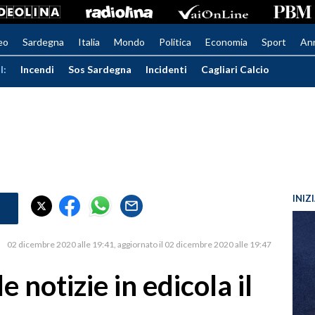
eo
Sardegna
Italia
Mondo
Politica
Economia
Sport
An
I:
Incendi
Sos Sardegna
Incidenti
Cagliari Calcio
INIZ
02 dicembre 2020 alle 19:41
aggiornato il 02 dicembre 2020 alle 19:47
e notizie in edicola il