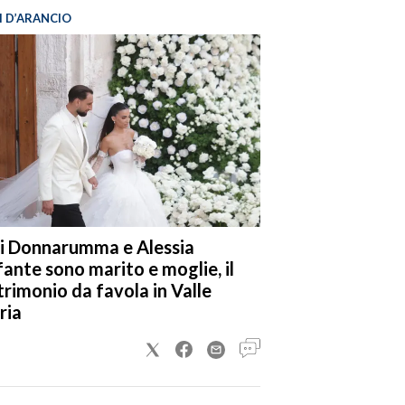
I D’ARANCIO
i Donnarumma e Alessia
fante sono marito e moglie, il
rimonio da favola in Valle
ria