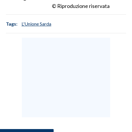
© Riproduzione riservata
SPETTACOLI
Tags:
L'Unione Sarda
GOSSIP
SALUTE
SARDEGNA TURISMO
SARDI NEL MONDO
NOTIZIE
EVENTI
#CARAUNIONE
3 MINUTI CON
INSULARITÀ