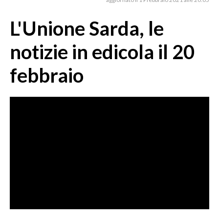
MEDIO CAMPIDANO
ORISTANO E PROVINCIA
L'Unione Sarda, le
SASSARI E PROVINCIA
notizie in edicola il 20
GALLURA
NUORO E PROVINCIA
febbraio
OGLIASTRA
AGENDA
CRONACA
ITALIA
MONDO
POLITICA
ECONOMIA
SERVIZI ALLE IMPRESE