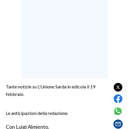
LAVORO
BANDI
SPORT IN SARDEGNA
SPORT
RISULTATI E CLASSIFICHE
CALCIO
CALCIO REGIONALE
BASKET
Tante notizie su L'Unione Sarda in edicola il 19
VOLLEY
febbraio.
MOTORI
TENNIS
Le anticipazioni della redazione.
ALTRI SPORT
Con Luigi Almiento.
CULTURA