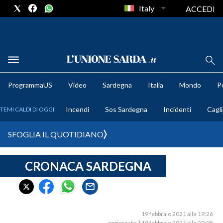
Italy
ACCEDI
METEO
ProgrammaUS
Video
Sardegna
Italia
Mondo
Po
COMUNI AL VOTO
Incendi
Sos Sardegna
Incidenti
Cagli
TEMI CALDI DI OGGI:
VIDEO
SFOGLIA IL QUOTIDIANO
FOTO
CRONACA SARDEGNA
CRONACA SARDEGNA
CAGLIARI
PROVINCIA DI CAGLIARI
SULCIS IGLESIENTE
19 febbraio 2021 alle 19:26
aggiornato il 19 febbraio 2021 alle 20:05