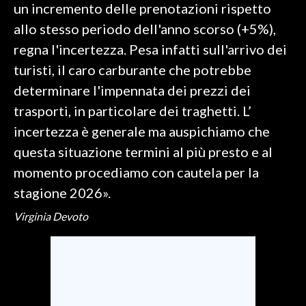
un incremento delle prenotazioni rispetto
allo stesso periodo dell'anno scorso (+5%),
SPETTACOLI
regna l'incertezza. Pesa infatti sull'arrivo dei
GOSSIP
turisti, il caro carburante che potrebbe
determinare l'impennata dei prezzi dei
SALUTE
trasporti, in particolare dei traghetti. L’
SARDEGNA TURISMO
incertezza è generale ma auspichiamo che
questa situazione termini al più presto e al
SARDI NEL MONDO
momento procediamo con cautela per la
NOTIZIE
stagione 2026».
EVENTI
Virginia Devoto
#CARAUNIONE
3 MINUTI CON
INSULARITÀ