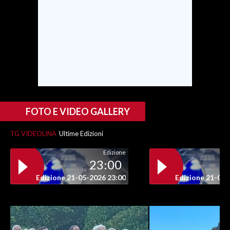
INFO AZIENDE
ABBONATI
ANNUNCI
NECROLOGI
PUBBLICITÀ
SPIAGGE
FOTO E VIDEO GALLERY
STORE
TG VIDEOLINA
Ultime Edizioni
Edizione
23:00
Edizione 21-05-2026 23:00
Edizione 21-05-