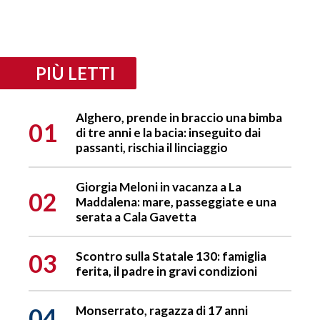
PIÙ LETTI
Alghero, prende in braccio una bimba
01
di tre anni e la bacia: inseguito dai
passanti, rischia il linciaggio
Giorgia Meloni in vacanza a La
02
Maddalena: mare, passeggiate e una
serata a Cala Gavetta
03
Scontro sulla Statale 130: famiglia
ferita, il padre in gravi condizioni
04
Monserrato, ragazza di 17 anni