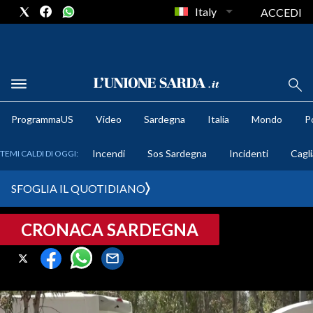
Italy
ACCEDI
METEO
ProgrammaUS
Video
Sardegna
Italia
Mondo
Po
COMUNI AL VOTO
Incendi
Sos Sardegna
Incidenti
Cagli
TEMI CALDI DI OGGI:
VIDEO
SFOGLIA IL QUOTIDIANO
FOTO
CRONACA SARDEGNA
CRONACA SARDEGNA
CAGLIARI
PROVINCIA DI CAGLIARI
SULCIS IGLESIENTE