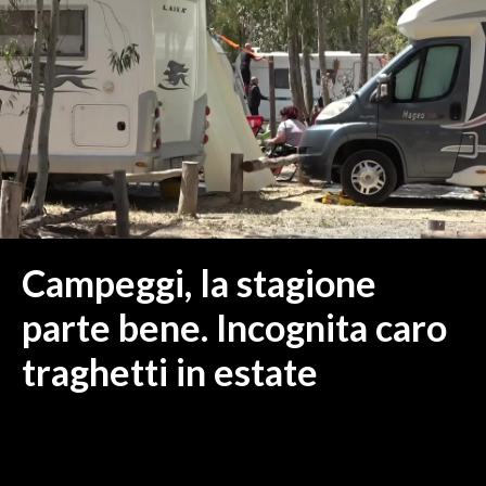
MEDIO CAMPIDANO
ORISTANO E PROVINCIA
SASSARI E PROVINCIA
GALLURA
NUORO E PROVINCIA
OGLIASTRA
AGENDA
CRONACA
Campeggi, la stagione
ITALIA
parte bene. Incognita caro
MONDO
traghetti in estate
POLITICA
ECONOMIA
SERVIZI ALLE IMPRESE