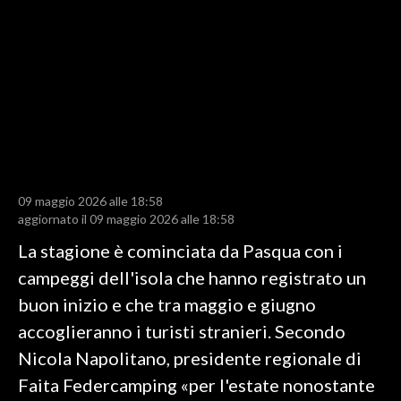
LAVORO
BANDI
SPORT IN SARDEGNA
SPORT
RISULTATI E CLASSIFICHE
CALCIO
09 maggio 2026 alle 18:58
aggiornato il 09 maggio 2026 alle 18:58
CALCIO REGIONALE
BASKET
La stagione è cominciata da Pasqua con i
VOLLEY
campeggi dell'isola che hanno registrato un
MOTORI
buon inizio e che tra maggio e giugno
TENNIS
accoglieranno i turisti stranieri. Secondo
ALTRI SPORT
Nicola Napolitano, presidente regionale di
Faita Federcamping «per l'estate nonostante
CULTURA