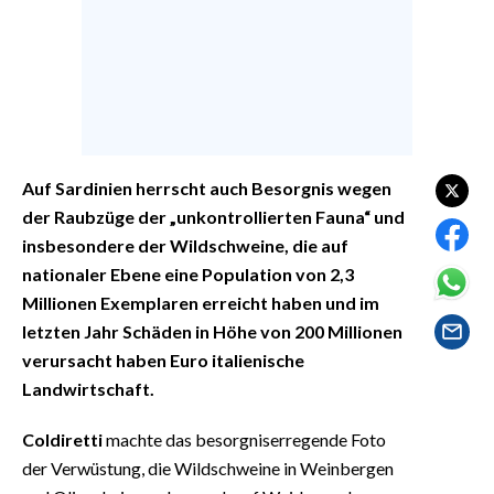
EVENTI
#CARAUNIONE
INSULARITÀ
FOTO
Auf Sardinien herrscht auch Besorgnis wegen
der Raubzüge der „unkontrollierten Fauna“ und
VIDEO
insbesondere der Wildschweine, die auf
nationaler Ebene eine Population von 2,3
INFO AZIENDE
Millionen Exemplaren erreicht haben und im
ABBONATI
letzten Jahr Schäden in Höhe von 200 Millionen
ANNUNCI
verursacht haben Euro italienische
NECROLOGI
Landwirtschaft.
PUBBLICITÀ
Coldiretti
machte das besorgniserregende Foto
SPIAGGE
der Verwüstung, die Wildschweine in Weinbergen
STORE