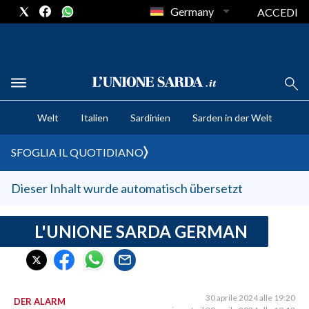
Germany
ACCEDI
CRONACA SARDEGNA
Welt
Italien
Sardinien
Sarden in der Welt
CAGLIARI
PROVINCIA DI CAGLIARI
SFOGLIA IL QUOTIDIANO
SULCIS IGLESIENTE
MEDIO CAMPIDANO
Dieser Inhalt wurde automatisch übersetzt
ORISTANO E PROVINCIA
SASSARI E PROVINCIA
L'UNIONE SARDA GERMAN
GALLURA
NUORO E PROVINCIA
OGLIASTRA
30 aprile 2024 alle 19:20
DER ALARM
AGENDA