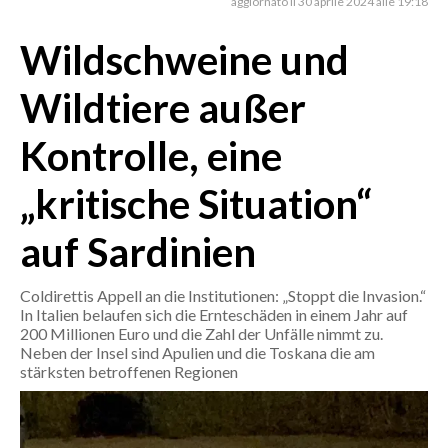
aggiornato il 30 aprile 2024 alle 19:18
Wildschweine und
CRONACA
ITALIA
Wildtiere außer
MONDO
Kontrolle, eine
POLITICA
„kritische Situation“
ECONOMIA
auf Sardinien
SERVIZI ALLE IMPRESE
LAVORO
Coldirettis Appell an die Institutionen: „Stoppt die Invasion.“
BANDI
In Italien belaufen sich die Ernteschäden in einem Jahr auf
200 Millionen Euro und die Zahl der Unfälle nimmt zu.
Neben der Insel sind Apulien und die Toskana die am
SPORT IN SARDEGNA
stärksten betroffenen Regionen
SPORT
RISULTATI E CLASSIFICHE