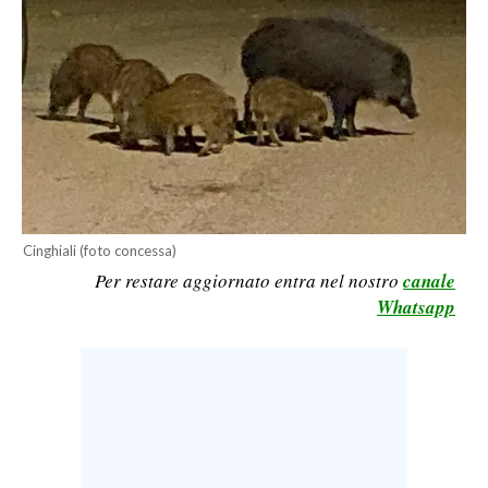
CALCIO
CALCIO REGIONALE
BASKET
VOLLEY
MOTORI
TENNIS
ALTRI SPORT
Cinghiali (foto concessa)
CULTURA
Per restare aggiornato entra nel nostro
canale
Whatsapp
SPETTACOLI
GOSSIP
SARDI NEL MONDO
NOTIZIE