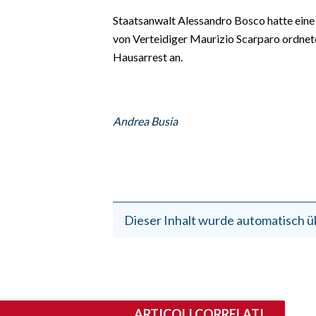
EVENTI
Staatsanwalt Alessandro Bosco hatte eine 
von Verteidiger Maurizio Scarparo ordnet
#CARAUNIONE
Hausarrest an.
INSULARITÀ
FOTO
Andrea Busia
VIDEO
INFO AZIENDE
ABBONATI
Dieser Inhalt wurde automatisch ü
ANNUNCI
NECROLOGI
PUBBLICITÀ
SPIAGGE
STORE
ARTICOLI CORRELATI