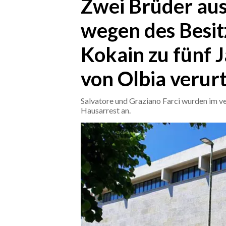
Zwei Brüder au
wegen des Besit
CRONACA
ITALIA
Kokain zu fünf 
MONDO
von Olbia verurte
POLITICA
Salvatore und Graziano Farci wurden im v
ECONOMIA
Hausarrest an.
SERVIZI ALLE IMPRESE
LAVORO
BANDI
SPORT IN SARDEGNA
SPORT
RISULTATI E CLASSIFICHE