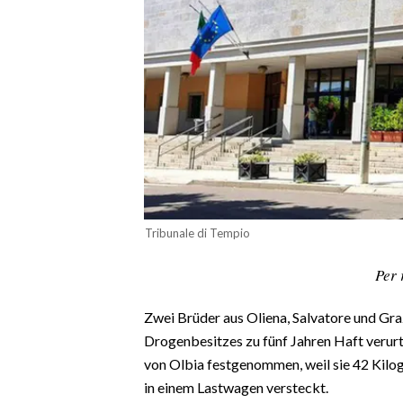
CALCIO
CALCIO REGIONALE
BASKET
VOLLEY
MOTORI
TENNIS
ALTRI SPORT
CULTURA
Tribunale di Tempio
SPETTACOLI
Per 
GOSSIP
Zwei Brüder aus Oliena,
Salvatore und Gra
Drogenbesitzes zu fünf Jahren Haft verur
SARDI NEL MONDO
von Olbia festgenommen, weil sie 42 Kilo
NOTIZIE
in einem Lastwagen versteckt.