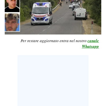
CALCIO
CALCIO REGIONALE
BASKET
VOLLEY
MOTORI
Per restare aggiornato entra nel nostro
canale
TENNIS
Whatsapp
ALTRI SPORT
CULTURA
SPETTACOLI
GOSSIP
SARDI NEL MONDO
NOTIZIE