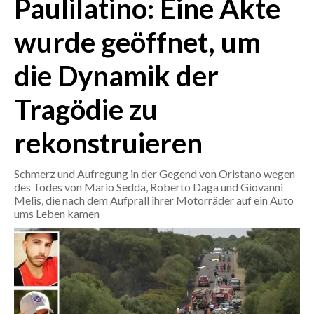
Paulilatino: Eine Akte
wurde geöffnet, um
CRONACA
ITALIA
die Dynamik der
MONDO
Tragödie zu
POLITICA
rekonstruieren
ECONOMIA
Schmerz und Aufregung in der Gegend von Oristano wegen
SERVIZI ALLE IMPRESE
des Todes von Mario Sedda, Roberto Daga und Giovanni
LAVORO
Melis, die nach dem Aufprall ihrer Motorräder auf ein Auto
ums Leben kamen
BANDI
SPORT IN SARDEGNA
SPORT
RISULTATI E CLASSIFICHE