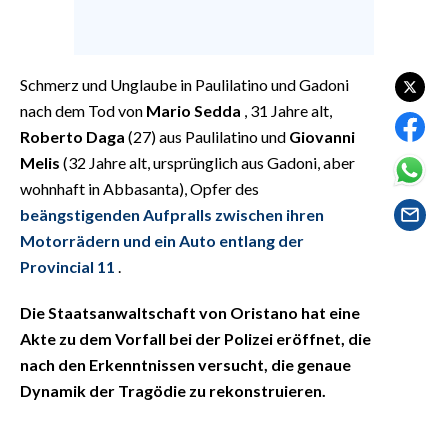
EVENTI
#CARAUNIONE
Schmerz und Unglaube in Paulilatino und Gadoni
INSULARITÀ
nach dem Tod von
Mario Sedda
, 31 Jahre alt,
Roberto Daga
(27) aus Paulilatino und
Giovanni
FOTO
Melis
(32 Jahre alt, ursprünglich aus Gadoni, aber
wohnhaft in Abbasanta), Opfer des
VIDEO
beängstigenden Aufpralls zwischen ihren
Motorrädern und ein Auto entlang der
INFO AZIENDE
Provincial 11
.
ABBONATI
Die Staatsanwaltschaft von Oristano hat eine
ANNUNCI
Akte zu dem Vorfall bei der Polizei eröffnet, die
NECROLOGI
nach den Erkenntnissen versucht, die genaue
PUBBLICITÀ
Dynamik der Tragödie zu rekonstruieren.
SPIAGGE
STORE