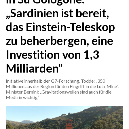
„Sardinien ist bereit,
CRONACA
ITALIA
das Einstein-Teleskop
MONDO
zu beherbergen, eine
POLITICA
Investition von 1,3
ECONOMIA
Milliarden“
SERVIZI ALLE IMPRESE
Initiative innerhalb der G7-Forschung. Todde: „350
LAVORO
Millionen aus der Region für den Eingriff in die Lula-Mine“.
BANDI
Minister Bernini: „Gravitationswellen sind auch für die
Medizin wichtig“
SPORT IN SARDEGNA
SPORT
RISULTATI E CLASSIFICHE