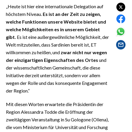
EVENTI
„Heute ist hier eine internationale Delegation auf
höchstem Niveau.
Es ist an der Zeit zu zeigen,
#CARAUNIONE
welche Funktionen unsere Website bietet und
welche Möglichkeiten es in unserem Gebiet
INSULARITÀ
gibt.
Es ist eine außergewöhnliche Möglichkeit, der
Welt mitzuteilen, dass Sardinien bereit ist, ET
FOTO
willkommen zu heißen, und
zwar nicht nur wegen
VIDEO
der einzigartigen Eigenschaften des Ortes
und
der wissenschaftlichen Gemeinschaft, die diese
INFO AZIENDE
Initiative derzeit unterstützt, sondern vor allem
wegen der Rolle und das konsequente Engagement
ABBONATI
der Region.“
ANNUNCI
NECROLOGI
Mit diesen Worten erwartete die Präsidentin der
PUBBLICITÀ
Region Alessandra Todde die Eröffnung der
SPIAGGE
zweitägigen Veranstaltung in Su Gologone (Oliena),
die vom Ministerium für Universität und Forschung
STORE