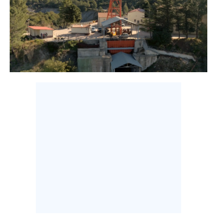
CALCIO
CALCIO REGIONALE
BASKET
VOLLEY
MOTORI
TENNIS
ALTRI SPORT
CULTURA
SPETTACOLI
GOSSIP
SARDI NEL MONDO
NOTIZIE