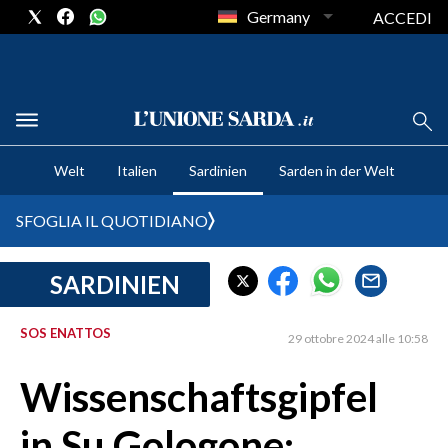
Germany
ACCEDI
CRONACA SARDEGNA
Welt
Italien
Sardinien
Sarden in der Welt
CAGLIARI
PROVINCIA DI CAGLIARI
SFOGLIA IL QUOTIDIANO
SULCIS IGLESIENTE
MEDIO CAMPIDANO
SARDINIEN
ORISTANO E PROVINCIA
SASSARI E PROVINCIA
SOS ENATTOS
29 ottobre 2024 alle 10:58
GALLURA
Wissenschaftsgipfel
NUORO E PROVINCIA
OGLIASTRA
in Su Gologone:
AGENDA