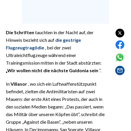
EVENTI
#CARAUNIONE
INSULARITÀ
Die Schriften
tauchten in der Nacht auf, der
Hinweis bezieht sich auf
die gestrige
FOTO
Flugzeugtragödie
, bei der zwei
Ultraleichtflugzeuge während einer
VIDEO
Trainingsmission mitten in der Stadt abstürzten:
„Wir wollen nicht die nächste Guidonia sein
“.
INFO AZIENDE
ABBONATI
In
Villasor
, wo sich ein Luftwaffenstützpunkt
befindet, zielten die Antimilitaristen auf zwei
ANNUNCI
Mauern: der erste Akt eines Protests, der auch in
NECROLOGI
den sozialen Medien begann: „Das passiert, wenn
PUBBLICITÀ
das Militär über unseren Köpfen übt“, schreibt die
SPIAGGE
Gruppe „Against die Basen“, „neben unseren
STORE
Häusern. In Decimomannu, San Sperate, Villasor,