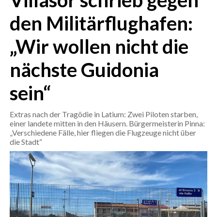
Villasor schrieb gegen
den Militärflughafen:
CRONACA
ITALIA
„Wir wollen nicht die
MONDO
nächste Guidonia
POLITICA
sein“
ECONOMIA
Extras nach der Tragödie in Latium: Zwei Piloten starben,
SERVIZI ALLE IMPRESE
einer landete mitten in den Häusern. Bürgermeisterin Pinna:
„Verschiedene Fälle, hier fliegen die Flugzeuge nicht über
LAVORO
die Stadt“
BANDI
SPORT IN SARDEGNA
SPORT
RISULTATI E CLASSIFICHE