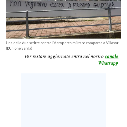
CALCIO
CALCIO REGIONALE
BASKET
VOLLEY
MOTORI
Una delle due scritte contro l'Aeroporto militare comparse a Villasor
(L'Unione Sarda)
TENNIS
Per restare aggiornato entra nel nostro
canale
ALTRI SPORT
Whatsapp
CULTURA
SPETTACOLI
GOSSIP
SARDI NEL MONDO
NOTIZIE