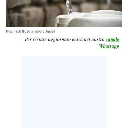
CALCIO
CALCIO REGIONALE
BASKET
Rubinetti (foto simbolo Ansa)
VOLLEY
Per restare aggiornato entra nel nostro
canale
MOTORI
Whatsapp
TENNIS
ALTRI SPORT
CULTURA
SPETTACOLI
GOSSIP
SARDI NEL MONDO
NOTIZIE