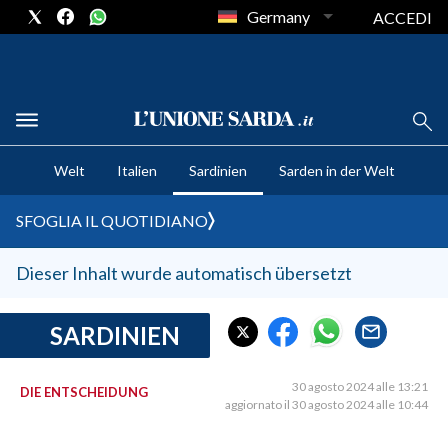
Germany
ACCEDI
CRONACA SARDEGNA
Welt
Italien
Sardinien
Sarden in der Welt
CAGLIARI
PROVINCIA DI CAGLIARI
SFOGLIA IL QUOTIDIANO
SULCIS IGLESIENTE
MEDIO CAMPIDANO
Dieser Inhalt wurde automatisch übersetzt
ORISTANO E PROVINCIA
SASSARI E PROVINCIA
SARDINIEN
GALLURA
NUORO E PROVINCIA
30 agosto 2024 alle 13:21
DIE ENTSCHEIDUNG
aggiornato il 30 agosto 2024 alle 10:44
OGLIASTRA
AGENDA