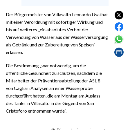
EVENTI
Der Bürgermeister von Villasalto Leonardo Usai hat
#CARAUNIONE
mit einer Verordnung mit sofortiger Wirkung und
bis auf weiteres „ein absolutes Verbot der
INSULARITÀ
Verwendung von Wasser aus der Wasserversorgung
als Getränk und zur Zubereitung von Speisen“
FOTO
erlassen.
VIDEO
Die Bestimmung „war notwendig, um die
INFO AZIENDE
öffentliche Gesundheit zu schützen, nachdem die
Mitarbeiter der Präventionsabteilung der ASL 8
ABBONATI
von Cagliari Analysen an einer Wasserprobe
ANNUNCI
durchgeführt hatten, die am Montag am Auslass
NECROLOGI
des Tanks in Villasalto in der Gegend von San
PUBBLICITÀ
Cristoforo entnommen wurde“.
SPIAGGE
STORE