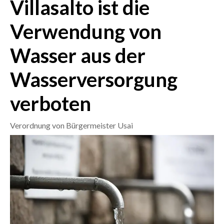
Villasalto ist die
CRONACA
Verwendung von
ITALIA
Wasser aus der
MONDO
Wasserversorgung
POLITICA
verboten
ECONOMIA
Verordnung von Bürgermeister Usai
SERVIZI ALLE IMPRESE
LAVORO
BANDI
SPORT IN SARDEGNA
SPORT
RISULTATI E CLASSIFICHE