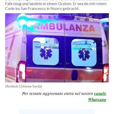
Fahrzeug und landete in einem Graben. Er wurde mit rotem
CALCIO
Code ins San Francesco in Nuoro gebracht.
CALCIO REGIONALE
BASKET
VOLLEY
MOTORI
TENNIS
ALTRI SPORT
CULTURA
SPETTACOLI
(Archivio L'Unione Sarda)
GOSSIP
Per restare aggiornato entra nel nostro
canale
Whatsapp
SARDI NEL MONDO
NOTIZIE