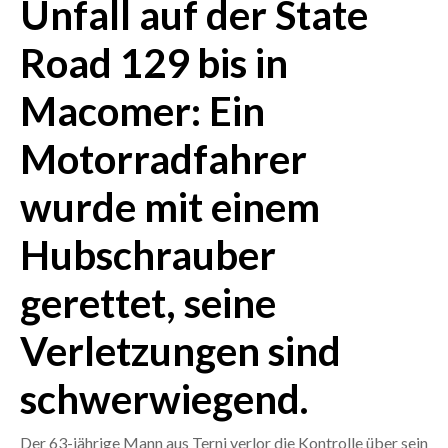
Unfall auf der State
CRONACA
Road 129 bis in
ITALIA
Macomer: Ein
MONDO
Motorradfahrer
POLITICA
wurde mit einem
ECONOMIA
Hubschrauber
SERVIZI ALLE IMPRESE
LAVORO
gerettet, seine
BANDI
Verletzungen sind
SPORT IN SARDEGNA
schwerwiegend.
SPORT
RISULTATI E CLASSIFICHE
Der 63-jährige Mann aus Terni verlor die Kontrolle über sein