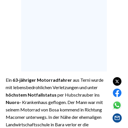
EVENTI
#CARAUNIONE
INSULARITÀ
FOTO
VIDEO
INFO AZIENDE
Ein
63-jähriger Motorradfahrer
aus Terni wurde
ABBONATI
mit lebensbedrohlichen Verletzungen und unter
ANNUNCI
höchstem Notfallstatus
per Hubschrauber ins
NECROLOGI
Nuoro-
Krankenhaus geflogen. Der Mann war mit
PUBBLICITÀ
seinem Motorrad von Bosa kommend in Richtung
SPIAGGE
Macomer unterwegs. In der Nähe der ehemaligen
STORE
Landwirtschaftsschule in Bara verlor er die