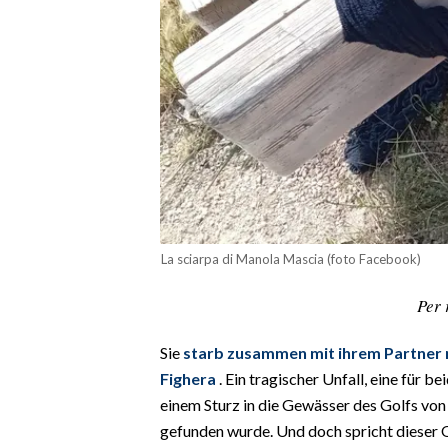
CALCIO
CALCIO REGIONALE
BASKET
VOLLEY
MOTORI
TENNIS
ALTRI SPORT
CULTURA
La sciarpa di Manola Mascia (foto Facebook)
SPETTACOLI
Per 
GOSSIP
Sie
starb zusammen mit ihrem Partner n
Fighera
. Ein tragischer Unfall, eine für b
SARDI NEL MONDO
einem Sturz in die Gewässer des Golfs von 
NOTIZIE
gefunden wurde. Und doch spricht dieser