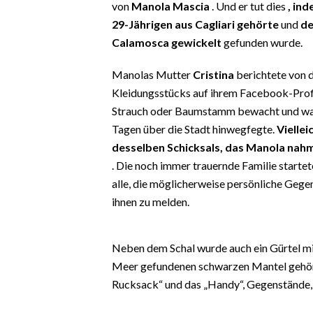
von
Manola Mascia
. Und er tut dies
, in
EVENTI
29-Jährigen aus Cagliari gehörte
und
de
#CARAUNIONE
Calamosca gewickelt
gefunden wurde.
Manolas Mutter
Cristina
berichtete von d
INSULARITÀ
Kleidungsstücks auf ihrem Facebook-Profil
FOTO
Strauch oder Baumstamm bewacht und war 
Tagen über die Stadt hinwegfegte.
Viellei
VIDEO
desselben Schicksals, das Manola nahm 
. Die noch immer trauernde Familie startet
INFO AZIENDE
alle, die möglicherweise persönliche Geg
ABBONATI
ihnen zu melden.
ANNUNCI
NECROLOGI
Neben dem Schal wurde auch ein Gürtel mi
PUBBLICITÀ
Meer gefundenen schwarzen Mantel gehörte
SPIAGGE
Rucksack“ und das „Handy“, Gegenstände,
STORE