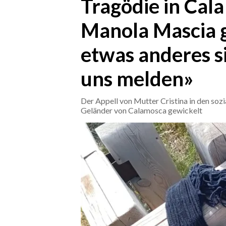
Tragödie in Cala
Manola Mascia 
CRONACA
ITALIA
etwas anderes sie
MONDO
uns melden»
POLITICA
Der Appell von Mutter Cristina in den so
ECONOMIA
Geländer von Calamosca gewickelt
SERVIZI ALLE IMPRESE
LAVORO
BANDI
SPORT IN SARDEGNA
SPORT
RISULTATI E CLASSIFICHE