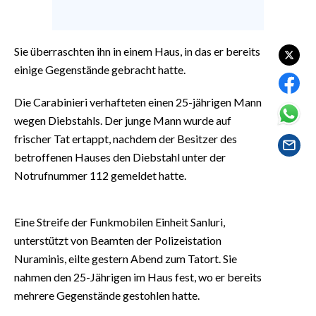
EVENTI
#CARAUNIONE
Sie überraschten ihn in einem Haus, in das er bereits
einige Gegenstände gebracht hatte.
INSULARITÀ
Die Carabinieri verhafteten einen 25-jährigen Mann
FOTO
wegen Diebstahls. Der junge Mann wurde auf
frischer Tat ertappt, nachdem der Besitzer des
VIDEO
betroffenen Hauses den Diebstahl unter der
Notrufnummer 112 gemeldet hatte.
INFO AZIENDE
ABBONATI
Eine Streife der Funkmobilen Einheit Sanluri,
ANNUNCI
unterstützt von Beamten der Polizeistation
NECROLOGI
Nuraminis, eilte gestern Abend zum Tatort. Sie
PUBBLICITÀ
nahmen den 25-Jährigen im Haus fest, wo er bereits
SPIAGGE
mehrere Gegenstände gestohlen hatte.
STORE