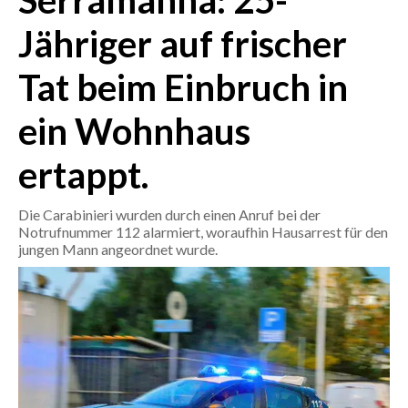
Serramanna: 25-
Jähriger auf frischer
CRONACA
ITALIA
Tat beim Einbruch in
MONDO
ein Wohnhaus
POLITICA
ertappt.
ECONOMIA
Die Carabinieri wurden durch einen Anruf bei der
SERVIZI ALLE IMPRESE
Notrufnummer 112 alarmiert, woraufhin Hausarrest für den
jungen Mann angeordnet wurde.
LAVORO
BANDI
SPORT IN SARDEGNA
SPORT
RISULTATI E CLASSIFICHE