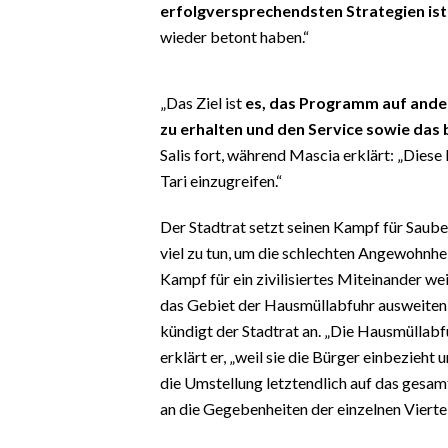
erfolgversprechendsten Strategien ist
EVENTI
wieder betont haben.“
#CARAUNIONE
„Das Ziel ist
es, das Programm auf ande
INSULARITÀ
zu erhalten und den Service sowie das 
Salis fort, während Mascia erklärt: „Diese
FOTO
Tari einzugreifen.“
VIDEO
Der Stadtrat setzt seinen Kampf für Sauber
INFO AZIENDE
viel zu tun, um die schlechten Angewohnhe
Kampf für ein zivilisiertes Miteinander we
ABBONATI
das Gebiet der Hausmüllabfuhr ausweiten 
ANNUNCI
kündigt der Stadtrat an. „Die Hausmüllabf
NECROLOGI
erklärt er, „weil sie die Bürger einbezieht 
PUBBLICITÀ
die Umstellung letztendlich auf das gesam
SPIAGGE
an die Gegebenheiten der einzelnen Vierte
STORE