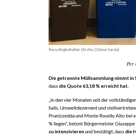
CALCIO
CALCIO REGIONALE
BASKET
VOLLEY
MOTORI
Recyclingbehälter (Archiv L'Uione Sarda)
TENNIS
ALTRI SPORT
Per 
CULTURA
Die getrennte Müllsammlung nimmt in S
dass
die Quote 63,18 % erreicht hat.
SPETTACOLI
„In den vier Monaten seit der vollständige
GOSSIP
Salis, Umweltdezernent und stellvertretend
Prunizzedda und Monte Rosello Alto bei et
SARDI NEL MONDO
% liegen“, betont Bürgermeister Giuseppe 
NOTIZIE
zu intensivieren
und bestätigt, dass
die 