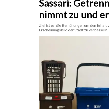
Sassari: Getre
nimmt zu und er
CRONACA
ITALIA
Ziel ist es, die Bemühungen um den Erhalt
MONDO
Erscheinungsbild der Stadt zu verbessern.
POLITICA
ECONOMIA
SERVIZI ALLE IMPRESE
LAVORO
BANDI
SPORT IN SARDEGNA
SPORT
RISULTATI E CLASSIFICHE