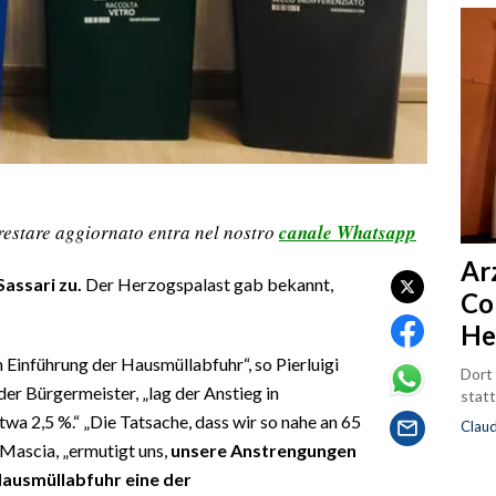
restare aggiornato entra nel nostro
canale Whatsapp
Ar
assari zu.
Der Herzogspalast gab bekannt,
Co
He
n Einführung der Hausmüllabfuhr“, so Pierluigi
Dort
er Bürgermeister, „lag der Anstieg in
statt
wa 2,5 %.“ „Die Tatsache, dass wir so nahe an 65
Clau
Mascia, „ermutigt uns,
unsere Anstrengungen
Hausmüllabfuhr eine der