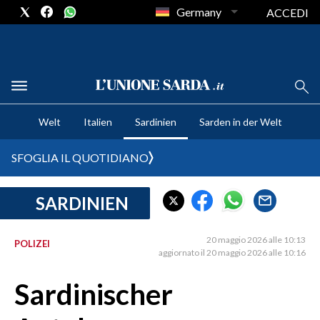
Germany
ACCEDI
CRONACA SARDEGNA
Welt
Italien
Sardinien
Sarden in der Welt
CAGLIARI
PROVINCIA DI CAGLIARI
SFOGLIA IL QUOTIDIANO
SULCIS IGLESIENTE
MEDIO CAMPIDANO
SARDINIEN
ORISTANO E PROVINCIA
SASSARI E PROVINCIA
20 maggio 2026 alle 10:13
POLIZEI
aggiornato il 20 maggio 2026 alle 10:16
GALLURA
NUORO E PROVINCIA
Sardinischer
OGLIASTRA
AGENDA