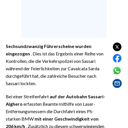
EVENTI
#CARAUNIONE
INSULARITÀ
FOTO
Sechsundzwanzig Führerscheine wurden
eingezogen
. Dies ist das Ergebnis einer Reihe von
VIDEO
Kontrollen, die die Verkehrspolizei von Sassari
während der Feierlichkeiten zur Cavalcata Sarda
INFO AZIENDE
durchgeführt hat, die zahlreiche Besucher nach
ABBONATI
Sassari lockten.
ANNUNCI
Bei einer Streifenfahrt
auf der Autobahn Sassari-
NECROLOGI
Alghero
erfassten Beamte mithilfe von Laser-
PUBBLICITÀ
Entfernungsmessern die Durchfahrt eines PS-
SPIAGGE
starken BMW
mit einer Geschwindigkeit von
STORE
206 km/h
. Zusätzlich zu diesem schwerwiegenden