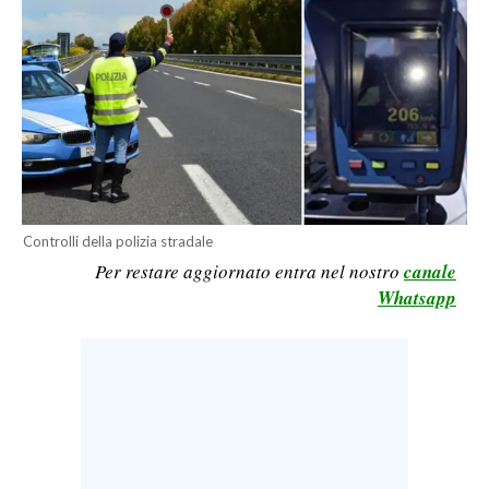
CALCIO
CALCIO REGIONALE
BASKET
VOLLEY
MOTORI
TENNIS
ALTRI SPORT
Controlli della polizia stradale
Per restare aggiornato entra nel nostro
canale
CULTURA
Whatsapp
SPETTACOLI
GOSSIP
SARDI NEL MONDO
NOTIZIE