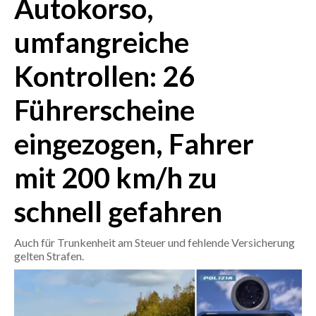
Autokorso,
umfangreiche
CRONACA
ITALIA
Kontrollen: 26
MONDO
Führerscheine
POLITICA
eingezogen, Fahrer
ECONOMIA
mit 200 km/h zu
SERVIZI ALLE IMPRESE
LAVORO
schnell gefahren
BANDI
Auch für Trunkenheit am Steuer und fehlende Versicherung
SPORT IN SARDEGNA
gelten Strafen.
SPORT
RISULTATI E CLASSIFICHE