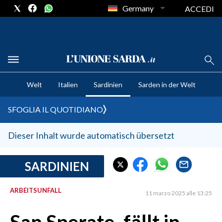
Germany
ACCEDI
CRONACA SARDEGNA
Welt
Italien
Sardinien
Sarden in der Welt
CAGLIARI
PROVINCIA DI CAGLIARI
SFOGLIA IL QUOTIDIANO
SULCIS IGLESIENTE
MEDIO CAMPIDANO
Dieser Inhalt wurde automatisch übersetzt
ORISTANO E PROVINCIA
SASSARI E PROVINCIA
SARDINIEN
GALLURA
ARBEITSUNFALL
NUORO E PROVINCIA
11 marzo 2025 alle 13:25
OGLIASTRA
AGENDA