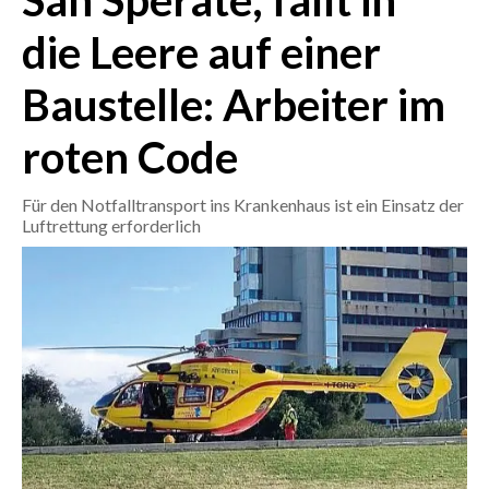
San Sperate, fällt in
die Leere auf einer
CRONACA
ITALIA
Baustelle: Arbeiter im
MONDO
roten Code
POLITICA
Für den Notfalltransport ins Krankenhaus ist ein Einsatz der
ECONOMIA
Luftrettung erforderlich
SERVIZI ALLE IMPRESE
LAVORO
BANDI
SPORT IN SARDEGNA
SPORT
RISULTATI E CLASSIFICHE