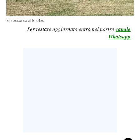
CALCIO
CALCIO REGIONALE
Elisoccorso al Brotzu
BASKET
Per restare aggiornato entra nel nostro
canale
Whatsapp
VOLLEY
MOTORI
TENNIS
ALTRI SPORT
CULTURA
SPETTACOLI
GOSSIP
SARDI NEL MONDO
NOTIZIE