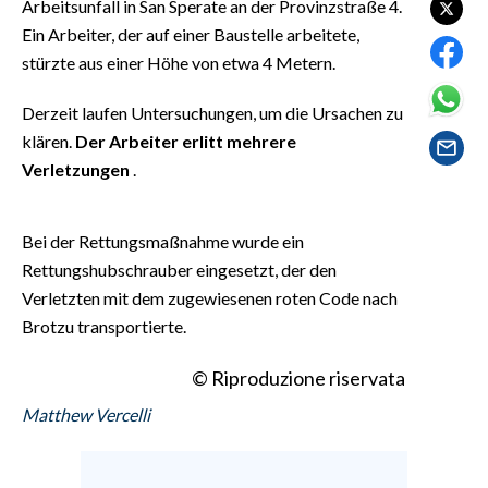
Arbeitsunfall in San Sperate an der Provinzstraße 4.
EVENTI
Ein Arbeiter, der auf einer Baustelle arbeitete,
stürzte aus einer Höhe von etwa 4 Metern.
#CARAUNIONE
Derzeit laufen Untersuchungen, um die Ursachen zu
INSULARITÀ
klären.
Der Arbeiter erlitt mehrere
FOTO
Verletzungen
.
VIDEO
Bei der Rettungsmaßnahme wurde ein
Rettungshubschrauber eingesetzt, der den
INFO AZIENDE
Verletzten mit dem zugewiesenen roten Code nach
ABBONATI
Brotzu transportierte.
ANNUNCI
NECROLOGI
© Riproduzione riservata
PUBBLICITÀ
Matthew Vercelli
SPIAGGE
STORE