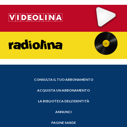
CONSULTA IL TUO ABBONAMENTO
ACQUISTA UN ABBONAMENTO
LA BIBLIOTECA DELL'IDENTITÀ
ANNUNCI
PAGINE SARDE