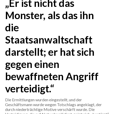
„Er ist nicht das
Monster, als das ihn
CRONACA
ITALIA
die
MONDO
Staatsanwaltschaft
POLITICA
darstellt; er hat sich
ECONOMIA
gegen einen
SERVIZI ALLE IMPRESE
LAVORO
bewaffneten Angriff
BANDI
verteidigt.“
SPORT IN SARDEGNA
Die Ermittlungen wurden eingestellt, und der
SPORT
Geschäftsmann wurde wegen Totschlags angeklagt, der
durch niederträchtige Motive verschärft wurde. Die
RISULTATI E CLASSIFICHE