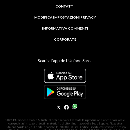
CONTATTI
MODIFICA IMPOSTAZIONI PRIVACY
INFORMATIVA COMMENTI
CORPORATE
Scarica l'app de L'Unione Sarda
2021 L'Unione Sarda S.p.A. Tutti i diritti riservati. É vietata la riproduzione, anche parziale e
con qualsiasi mezzo, di tutti i materiali del sito. | Indirizzo della Sede Legale: Piazzetta
L'Unione Sarda nr. 24 | Capitale sociale 11.400.000,00 i.v. | Codice Fiscale ed iscrizione presso