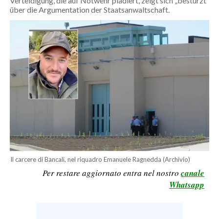
Verteidigung, die auf Notwehr plädiert, zeigt sich „bestürzt“
über die Argumentation der Staatsanwaltschaft.
CALCIO
CALCIO REGIONALE
BASKET
VOLLEY
MOTORI
TENNIS
ALTRI SPORT
CULTURA
SPETTACOLI
Il carcere di Bancali, nel riquadro Emanuele Ragnedda (Archivio)
GOSSIP
Per restare aggiornato entra nel nostro
canale
Whatsapp
SARDI NEL MONDO
NOTIZIE