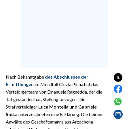
EVENTI
#CARAUNIONE
INSULARITÀ
FOTO
VIDEO
INFO AZIENDE
Nach Bekanntgabe
des Abschlusses der
ABBONATI
Ermittlungen
im Mordfall Cinzia Pinna hat das
ANNUNCI
Verteidigerteam von Emanuele Ragnedda, der die
Tat gestanden hat, Stellung bezogen. Die
NECROLOGI
Strafverteidiger
Luca Montella und Gabriele
PUBBLICITÀ
Satta
unterzeichneten eine Erklärung. Die beiden
SPIAGGE
Anwälte des Geschäftsmanns aus Arzachena
STORE