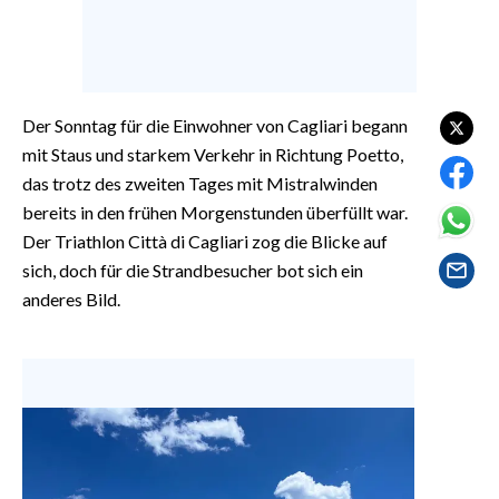
EVENTI
#CARAUNIONE
INSULARITÀ
Der Sonntag für die Einwohner von Cagliari begann
mit Staus und starkem Verkehr in Richtung Poetto,
FOTO
das trotz des zweiten Tages mit Mistralwinden
bereits in den frühen Morgenstunden überfüllt war.
VIDEO
Der Triathlon Città di Cagliari zog die Blicke auf
sich, doch für die Strandbesucher bot sich ein
INFO AZIENDE
anderes Bild.
ABBONATI
ANNUNCI
NECROLOGI
PUBBLICITÀ
SPIAGGE
STORE