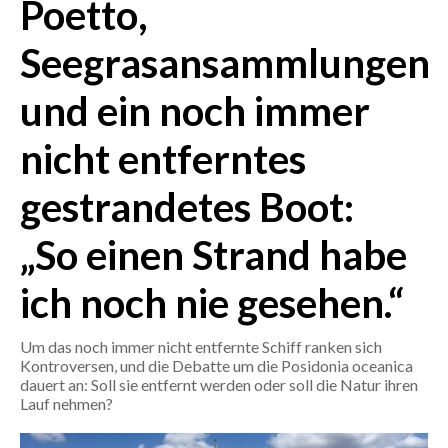
Poetto,
CRONACA
Seegrasansammlungen
ITALIA
und ein noch immer
MONDO
nicht entferntes
POLITICA
gestrandetes Boot:
ECONOMIA
„So einen Strand habe
SERVIZI ALLE IMPRESE
LAVORO
ich noch nie gesehen.“
BANDI
Um das noch immer nicht entfernte Schiff ranken sich
SPORT IN SARDEGNA
Kontroversen, und die Debatte um die Posidonia oceanica
dauert an: Soll sie entfernt werden oder soll die Natur ihren
Lauf nehmen?
SPORT
RISULTATI E CLASSIFICHE