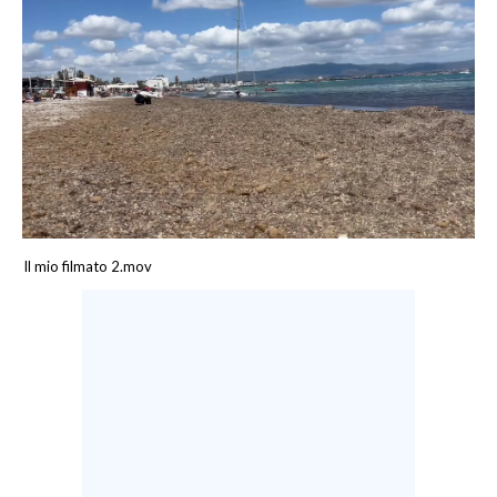
CALCIO
CALCIO REGIONALE
BASKET
VOLLEY
MOTORI
TENNIS
ALTRI SPORT
Il mio filmato 2.mov
CULTURA
SPETTACOLI
GOSSIP
SARDI NEL MONDO
NOTIZIE