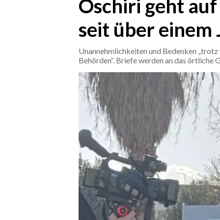
Oschiri geht auf
seit über einem
CRONACA
ITALIA
Unannehmlichkeiten und Bedenken „trotz 
MONDO
Behörden“. Briefe werden an das örtliche
POLITICA
ECONOMIA
SERVIZI ALLE IMPRESE
LAVORO
BANDI
SPORT IN SARDEGNA
SPORT
RISULTATI E CLASSIFICHE