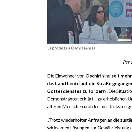
CALCIO
CALCIO REGIONALE
BASKET
VOLLEY
MOTORI
La protesta a Oschiri (Ansa)
TENNIS
ALTRI SPORT
Per 
CULTURA
Die Einwohner von
Oschiri
sind
seit mehr
das
Land heute auf die Straße gegange
SPETTACOLI
Gottesdienstes zu fordern
. Die Situati
Demonstranten erklärt – zu erheblichen U
GOSSIP
älteren Menschen und den am stärksten g
SARDI NEL MONDO
„Trotz wiederholter Anfragen an die zust
NOTIZIE
wirksamen Lösungen zur Gewährleistung 