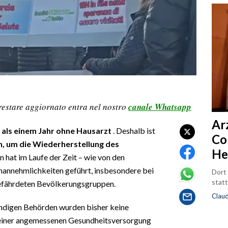
restare aggiornato entra nel nostro
canale Whatsapp
Ar
 als einem Jahr ohne Hausarzt
. Deshalb ist
Co
n, um die Wiederherstellung des
He
on hat im Laufe der Zeit – wie von den
nannehmlichkeiten geführt, insbesondere bei
Dort
statt
efährdeten Bevölkerungsgruppen.
Clau
ändigen Behörden wurden bisher keine
einer angemessenen Gesundheitsversorgung