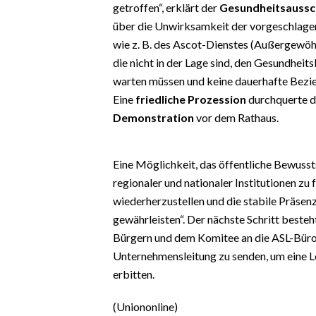
getroffen“, erklärt der
Gesundheitsaussc
EVENTI
über die Unwirksamkeit der vorgeschla
#CARAUNIONE
wie z. B. des Ascot-Dienstes (Außergewöhn
die nicht in der Lage sind, den Gesundheit
INSULARITÀ
warten müssen und keine dauerhafte Bezie
Eine
friedliche Prozession
durchquerte di
FOTO
Demonstration
vor dem Rathaus.
VIDEO
Eine Möglichkeit, das öffentliche Bewussts
INFO AZIENDE
regionaler und nationaler Institutionen zu
ABBONATI
wiederherzustellen und die stabile Präsen
gewährleisten“. Der nächste Schritt besteh
ANNUNCI
Bürgern und dem Komitee an die ASL-Büros
NECROLOGI
Unternehmensleitung zu senden, um eine L
PUBBLICITÀ
erbitten.
SPIAGGE
(Uniononline)
STORE