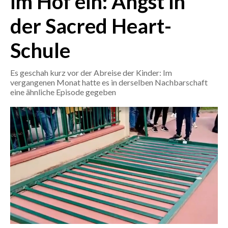
im Hof ein: Angst in
der Sacred Heart-
CRONACA
ITALIA
Schule
MONDO
Es geschah kurz vor der Abreise der Kinder: Im
POLITICA
vergangenen Monat hatte es in derselben Nachbarschaft
eine ähnliche Episode gegeben
ECONOMIA
SERVIZI ALLE IMPRESE
LAVORO
BANDI
SPORT IN SARDEGNA
SPORT
RISULTATI E CLASSIFICHE