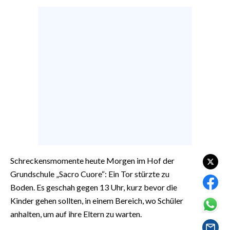
CALCIO
CALCIO REGIONALE
BASKET
VOLLEY
MOTORI
TENNIS
ALTRI SPORT
CULTURA
SPETTACOLI
Schreckensmomente heute Morgen im Hof der
Grundschule „Sacro Cuore“: Ein Tor stürzte zu
GOSSIP
Boden. Es geschah gegen 13 Uhr, kurz bevor die
Kinder gehen sollten, in einem Bereich, wo Schüler
SARDI NEL MONDO
anhalten, um auf ihre Eltern zu warten.
NOTIZIE