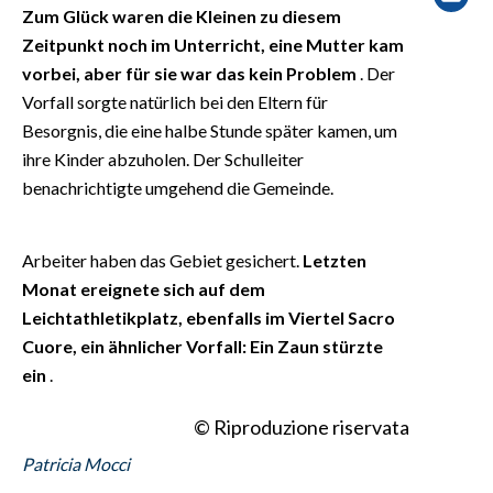
EVENTI
Zum Glück waren die Kleinen zu diesem
Zeitpunkt noch im Unterricht, eine Mutter kam
#CARAUNIONE
vorbei, aber für sie war das kein Problem
. Der
Vorfall sorgte natürlich bei den Eltern für
INSULARITÀ
Besorgnis, die eine halbe Stunde später kamen, um
ihre Kinder abzuholen. Der Schulleiter
FOTO
benachrichtigte umgehend die Gemeinde.
VIDEO
Arbeiter haben das Gebiet gesichert.
Letzten
INFO AZIENDE
Monat ereignete sich auf dem
ABBONATI
Leichtathletikplatz, ebenfalls im Viertel Sacro
Cuore, ein ähnlicher Vorfall: Ein Zaun stürzte
ANNUNCI
ein
.
NECROLOGI
PUBBLICITÀ
© Riproduzione riservata
SPIAGGE
Patricia Mocci
STORE