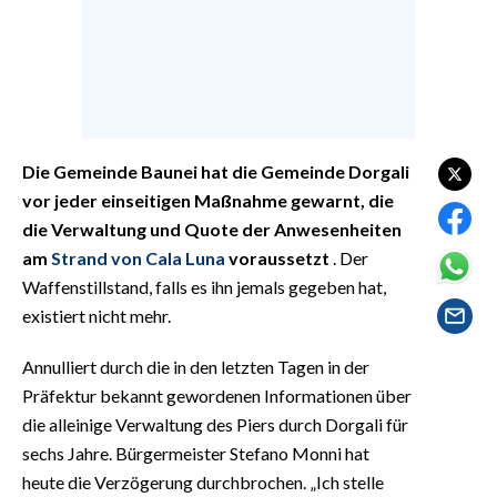
EVENTI
#CARAUNIONE
INSULARITÀ
Die Gemeinde Baunei hat die Gemeinde Dorgali
FOTO
vor jeder einseitigen Maßnahme gewarnt, die
VIDEO
die Verwaltung und Quote der Anwesenheiten
am
Strand von Cala Luna
voraussetzt
. Der
INFO AZIENDE
Waffenstillstand, falls es ihn jemals gegeben hat,
ABBONATI
existiert nicht mehr.
ANNUNCI
Annulliert durch die in den letzten Tagen in der
NECROLOGI
Präfektur bekannt gewordenen Informationen über
PUBBLICITÀ
die alleinige Verwaltung des Piers durch Dorgali für
SPIAGGE
sechs Jahre. Bürgermeister Stefano Monni hat
heute die Verzögerung durchbrochen. „Ich stelle
STORE