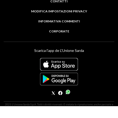
CONTATTI
MODIFICA IMPOSTAZIONI PRIVACY
INFORMATIVA COMMENTI
CORPORATE
Scarica l'app de L'Unione Sarda
2021 L'Unione Sarda S.p.A. Tutti i diritti riservati. É vietata la riproduzione, anche parziale e
con qualsiasi mezzo, di tutti i materiali del sito. | Indirizzo della Sede Legale: Piazzetta
L'Unione Sarda nr. 24 | Capitale sociale 11.400.000,00 i.v. | Codice Fiscale ed iscrizione presso
l'Ufficio Registro Imprese di Cagliari 01687830925 (P.I. 02544190925) | REA: CA-136248