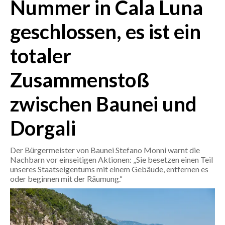
Nummer in Cala Luna
CRONACA
geschlossen, es ist ein
ITALIA
totaler
MONDO
Zusammenstoß
POLITICA
zwischen Baunei und
ECONOMIA
Dorgali
SERVIZI ALLE IMPRESE
LAVORO
Der Bürgermeister von Baunei Stefano Monni warnt die
BANDI
Nachbarn vor einseitigen Aktionen: „Sie besetzen einen Teil
unseres Staatseigentums mit einem Gebäude, entfernen es
oder beginnen mit der Räumung.“
SPORT IN SARDEGNA
SPORT
RISULTATI E CLASSIFICHE