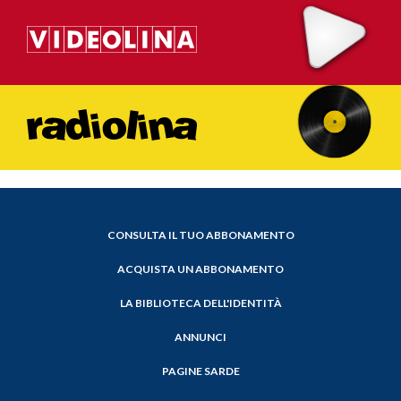
CONSULTA IL TUO ABBONAMENTO
ACQUISTA UN ABBONAMENTO
LA BIBLIOTECA DELL'IDENTITÀ
ANNUNCI
PAGINE SARDE