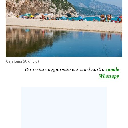
CALCIO
CALCIO REGIONALE
BASKET
VOLLEY
MOTORI
TENNIS
ALTRI SPORT
Cala Luna (Archivio)
Per restare aggiornato entra nel nostro
canale
CULTURA
Whatsapp
SPETTACOLI
GOSSIP
SARDI NEL MONDO
NOTIZIE