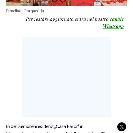
CALCIO
Ermelinda Porqueddu
CALCIO REGIONALE
Per restare aggiornato entra nel nostro
canale
BASKET
Whatsapp
VOLLEY
MOTORI
TENNIS
ALTRI SPORT
CULTURA
SPETTACOLI
GOSSIP
SARDI NEL MONDO
In der Seniorenresidenz „Casa Farci“ in
NOTIZIE