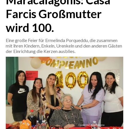
Maracalagonis: Casa
Farcis Großmutter
CRONACA
ITALIA
wird 100.
MONDO
Eine große Feier für Ermelinda Porqueddu, die zusammen
POLITICA
mit ihren Kindern, Enkeln, Urenkeln und den anderen Gästen
der Einrichtung die Kerzen ausblies.
ECONOMIA
SERVIZI ALLE IMPRESE
LAVORO
BANDI
SPORT IN SARDEGNA
SPORT
RISULTATI E CLASSIFICHE