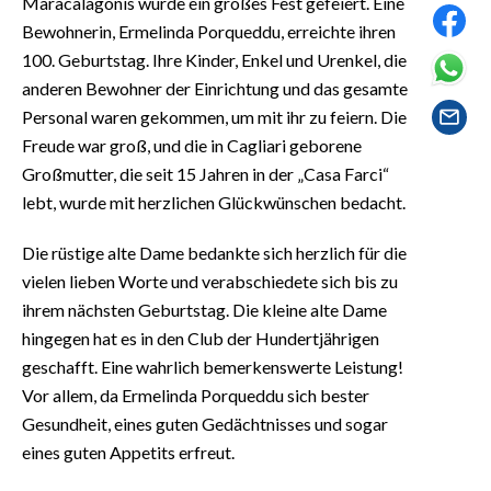
Maracalagonis wurde ein großes Fest gefeiert. Eine
EVENTI
Bewohnerin, Ermelinda Porqueddu, erreichte ihren
100. Geburtstag. Ihre Kinder, Enkel und Urenkel, die
#CARAUNIONE
anderen Bewohner der Einrichtung und das gesamte
Personal waren gekommen, um mit ihr zu feiern. Die
INSULARITÀ
Freude war groß, und die in Cagliari geborene
FOTO
Großmutter, die seit 15 Jahren in der „Casa Farci“
lebt, wurde mit herzlichen Glückwünschen bedacht.
VIDEO
Die rüstige alte Dame bedankte sich herzlich für die
INFO AZIENDE
vielen lieben Worte und verabschiedete sich bis zu
ihrem nächsten Geburtstag. Die kleine alte Dame
ABBONATI
hingegen hat es in den Club der Hundertjährigen
ANNUNCI
geschafft. Eine wahrlich bemerkenswerte Leistung!
NECROLOGI
Vor allem, da Ermelinda Porqueddu sich bester
PUBBLICITÀ
Gesundheit, eines guten Gedächtnisses und sogar
SPIAGGE
eines guten Appetits erfreut.
STORE