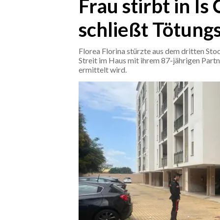
Frau stirbt in Is
schließt Tötungs
CRONACA
ITALIA
Florea Florina stürzte aus dem dritten Sto
MONDO
Streit im Haus mit ihrem 87-jährigen Par
ermittelt wird.
POLITICA
ECONOMIA
SERVIZI ALLE IMPRESE
LAVORO
BANDI
SPORT IN SARDEGNA
SPORT
RISULTATI E CLASSIFICHE