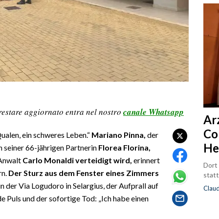
restare aggiornato entra nel nostro
canale Whatsapp
Ar
Co
Qualen, ein schweres Leben.“
Mariano Pinna,
der
He
 seiner 66-jährigen Partnerin
Florea Florina,
 Anwalt
Carlo Monaldi verteidigt wird,
erinnert
Dort
rn.
Der Sturz aus dem Fenster eines Zimmers
statt
in der Via Logudoro in Selargius, der Aufprall auf
Clau
e Puls und der sofortige Tod: „Ich habe einen