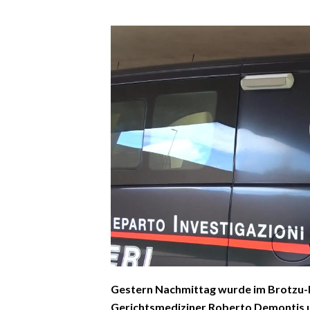
EVENTI
#CARAUNIONE
INSULARITÀ
FOTO
VIDEO
INFO AZIENDE
ABBONATI
ANNUNCI
NECROLOGI
PUBBLICITÀ
SPIAGGE
Gestern Nachmittag wurde im Brotzu-K
STORE
Gerichtsmediziner Roberto Demontis 