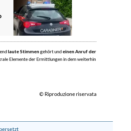
n
o
bend
laute Stimmen
gehört und
einen Anruf der
ntrale Elemente der Ermittlungen in dem weiterhin
© Riproduzione riservata
bersetzt