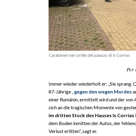
CALCIO
CALCIO REGIONALE
BASKET
VOLLEY
MOTORI
TENNIS
Carabinieri nel cortile del palazzo di Is Corrias
ALTRI SPORT
Per 
CULTURA
Immer wieder wiederholt er: „Sie sprang. 
SPETTACOLI
87-Jährige
, gegen den wegen Mordes
an
einer Rumänin, ermittelt wird und der von
GOSSIP
sich an die tragischen Momente von geste
im dritten Stock des Hauses Is Corrias
SARDI NEL MONDO
dem Boden inmitten der Autos, der fehlend
NOTIZIE
Verlust erlitten“, sagt er.