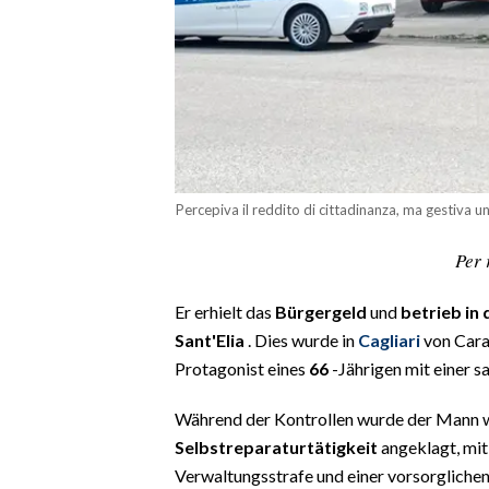
CALCIO
CALCIO REGIONALE
BASKET
VOLLEY
MOTORI
TENNIS
Percepiva il reddito di cittadinanza, ma gestiva un
ALTRI SPORT
Per 
CULTURA
Er erhielt das
Bürgergeld
und
betrieb in 
SPETTACOLI
Sant'Elia
. Dies wurde in
Cagliari
von Carab
Protagonist eines
66
-Jährigen mit einer 
GOSSIP
Während der Kontrollen wurde der Mann
SARDI NEL MONDO
Selbstreparaturtätigkeit
angeklagt, mit
NOTIZIE
Verwaltungsstrafe und einer vorsorglichen 