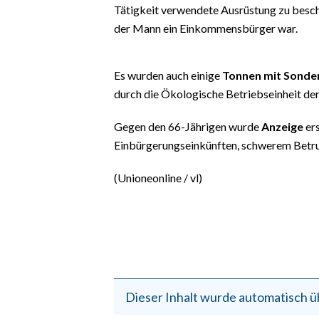
EVENTI
Tätigkeit verwendete Ausrüstung zu beschl
der Mann ein Einkommensbürger war.
#CARAUNIONE
Es wurden auch einige
Tonnen mit Sonde
INSULARITÀ
durch die Ökologische Betriebseinheit der
FOTO
Gegen den 66-Jährigen wurde
Anzeige
ers
VIDEO
Einbürgerungseinkünften, schwerem Betru
(Unioneonline / vl)
INFO AZIENDE
ABBONATI
ANNUNCI
NECROLOGI
PUBBLICITÀ
SPIAGGE
Dieser Inhalt wurde automatisch ü
STORE