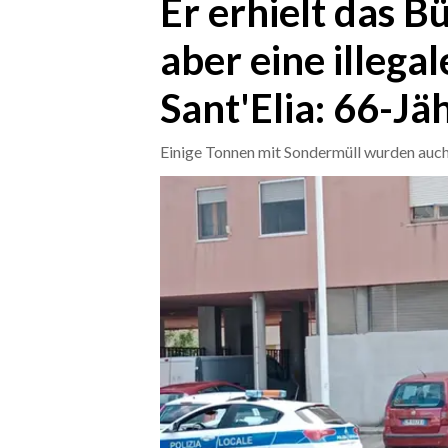
Er erhielt das B
aber eine illega
CRONACA
ITALIA
Sant'Elia: 66-Jä
MONDO
Einige Tonnen mit Sondermüll wurden auch 
POLITICA
ECONOMIA
SERVIZI ALLE IMPRESE
LAVORO
BANDI
SPORT IN SARDEGNA
SPORT
RISULTATI E CLASSIFICHE