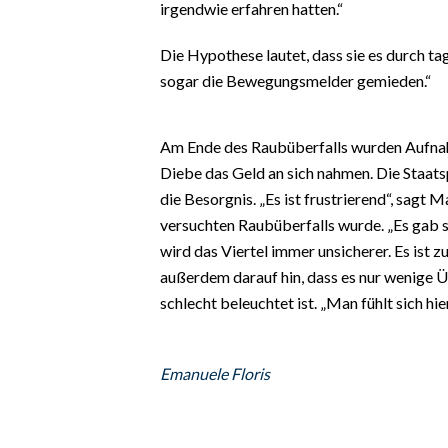
irgendwie erfahren hatten.“
EVENTI
Die Hypothese lautet, dass sie es durch t
#CARAUNIONE
sogar die Bewegungsmelder gemieden.“
INSULARITÀ
Am Ende des Raubüberfalls wurden Aufnah
FOTO
Diebe das Geld an sich nahmen. Die Staats
die Besorgnis. „Es ist frustrierend“, sagt
VIDEO
versuchten Raubüberfalls wurde. „Es gab s
wird das Viertel immer unsicherer. Es ist 
INFO AZIENDE
außerdem darauf hin, dass es nur wenige
ABBONATI
schlecht beleuchtet ist. „Man fühlt sich hie
ANNUNCI
NECROLOGI
Emanuele Floris
PUBBLICITÀ
SPIAGGE
STORE