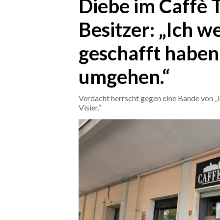
Diebe im Caffè T
Besitzer: „Ich we
CRONACA
ITALIA
geschafft haben
MONDO
umgehen.“
POLITICA
Verdacht herrscht gegen eine Bande von „Pr
ECONOMIA
Visier.“
SERVIZI ALLE IMPRESE
LAVORO
BANDI
SPORT IN SARDEGNA
SPORT
RISULTATI E CLASSIFICHE