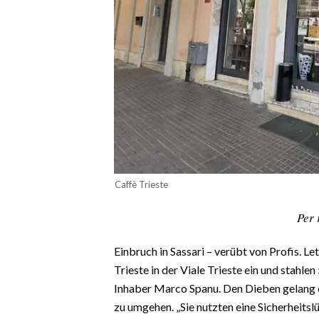
CALCIO
CALCIO REGIONALE
BASKET
VOLLEY
MOTORI
TENNIS
ALTRI SPORT
CULTURA
Caffè Trieste
SPETTACOLI
Per 
GOSSIP
Einbruch in Sassari – verübt von Profis. 
Trieste in der Viale Trieste ein und stahle
SARDI NEL MONDO
Inhaber Marco Spanu. Den Dieben gelang es 
NOTIZIE
zu umgehen. „Sie nutzten eine Sicherheitslü