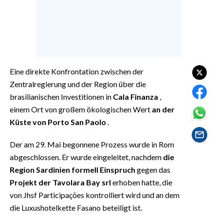
EVENTI
#CARAUNIONE
INSULARITÀ
Eine direkte Konfrontation zwischen der
FOTO
Zentralregierung und der Region über die
brasilianischen Investitionen in
Cala Finanza
,
VIDEO
einem Ort von großem ökologischen Wert
an der
Küste von Porto San Paolo
.
INFO AZIENDE
ABBONATI
Der am 29. Mai begonnene Prozess wurde in Rom
ANNUNCI
abgeschlossen. Er wurde eingeleitet, nachdem
die
NECROLOGI
Region Sardinien formell Einspruch
gegen das
Projekt der Tavolara Bay srl
erhoben hatte, die
PUBBLICITÀ
von Jhsf Participações kontrolliert wird und an dem
SPIAGGE
die Luxushotelkette Fasano beteiligt ist.
STORE