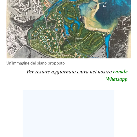
CALCIO
CALCIO REGIONALE
BASKET
VOLLEY
MOTORI
TENNIS
ALTRI SPORT
Un'immagine del piano proposto
Per restare aggiornato entra nel nostro
canale
CULTURA
Whatsapp
SPETTACOLI
GOSSIP
SARDI NEL MONDO
NOTIZIE