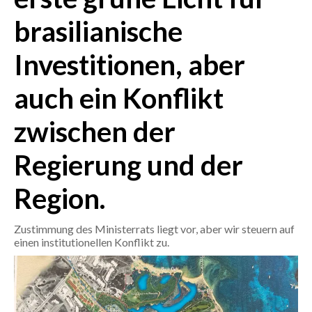
brasilianische
CRONACA
ITALIA
Investitionen, aber
MONDO
auch ein Konflikt
POLITICA
zwischen der
ECONOMIA
Regierung und der
SERVIZI ALLE IMPRESE
Region.
LAVORO
BANDI
Zustimmung des Ministerrats liegt vor, aber wir steuern auf
einen institutionellen Konflikt zu.
SPORT IN SARDEGNA
SPORT
RISULTATI E CLASSIFICHE