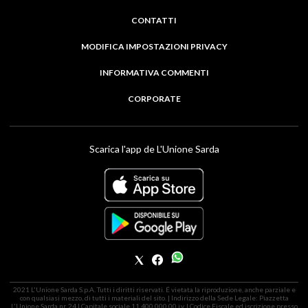
CONTATTI
MODIFICA IMPOSTAZIONI PRIVACY
INFORMATIVA COMMENTI
CORPORATE
Scarica l'app de L'Unione Sarda
2021 L'Unione Sarda S.p.A. Tutti i diritti riservati. É vietata la riproduzione, anche parziale e
con qualsiasi mezzo, di tutti i materiali del sito. | Indirizzo della Sede Legale: Piazzetta
L'Unione Sarda nr. 24 | Capitale sociale 11.400.000,00 i.v. | Codice Fiscale ed iscrizione presso