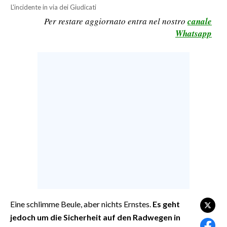
L'incidente in via dei Giudicati
CALCIO
Per restare aggiornato entra nel nostro
canale
CALCIO REGIONALE
Whatsapp
BASKET
VOLLEY
MOTORI
TENNIS
ALTRI SPORT
CULTURA
SPETTACOLI
GOSSIP
SARDI NEL MONDO
Eine schlimme Beule, aber nichts Ernstes.
Es geht
jedoch um die Sicherheit auf den Radwegen in
NOTIZIE