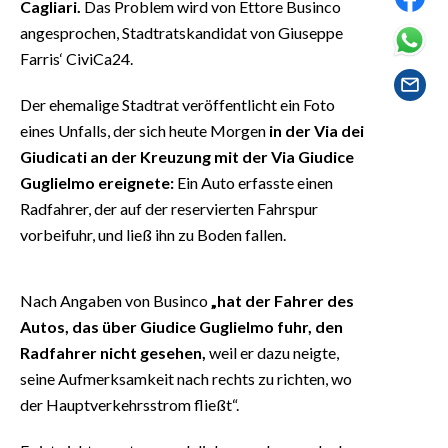
Cagliari.
Das Problem wird von Ettore Businco
EVENTI
angesprochen, Stadtratskandidat von Giuseppe
Farris‘ CiviCa24.
#CARAUNIONE
Der ehemalige Stadtrat veröffentlicht ein Foto
INSULARITÀ
eines Unfalls, der sich heute Morgen
in der Via dei
FOTO
Giudicati an der Kreuzung mit der Via Giudice
Guglielmo ereignete:
Ein Auto erfasste einen
VIDEO
Radfahrer, der auf der reservierten Fahrspur
vorbeifuhr, und ließ ihn zu Boden fallen.
INFO AZIENDE
ABBONATI
Nach Angaben von Businco
„hat der Fahrer des
ANNUNCI
Autos, das über Giudice Guglielmo fuhr, den
NECROLOGI
Radfahrer nicht gesehen,
weil er dazu neigte,
PUBBLICITÀ
seine Aufmerksamkeit nach rechts zu richten, wo
der Hauptverkehrsstrom fließt“.
SPIAGGE
STORE