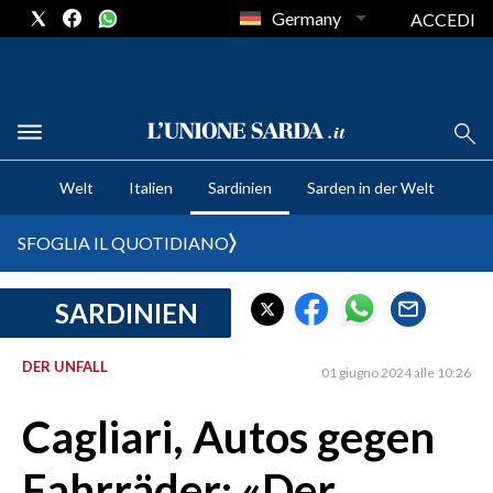
Germany
ACCEDI
CRONACA SARDEGNA
Welt
Italien
Sardinien
Sarden in der Welt
CAGLIARI
PROVINCIA DI CAGLIARI
SFOGLIA IL QUOTIDIANO
SULCIS IGLESIENTE
MEDIO CAMPIDANO
SARDINIEN
ORISTANO E PROVINCIA
SASSARI E PROVINCIA
DER UNFALL
01 giugno 2024 alle 10:26
GALLURA
Cagliari, Autos gegen
NUORO E PROVINCIA
OGLIASTRA
Fahrräder: «Der
AGENDA