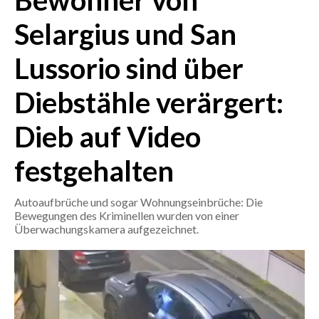
Bewohner von
Selargius und San
CRONACA
ITALIA
Lussorio sind über
MONDO
Diebstähle verärgert:
POLITICA
Dieb auf Video
ECONOMIA
festgehalten
SERVIZI ALLE IMPRESE
Autoaufbrüche und sogar Wohnungseinbrüche: Die
LAVORO
Bewegungen des Kriminellen wurden von einer
BANDI
Überwachungskamera aufgezeichnet.
SPORT IN SARDEGNA
SPORT
RISULTATI E CLASSIFICHE