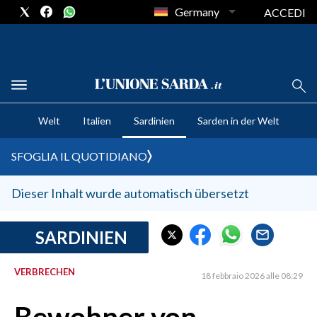
Germany
ACCEDI
CRONACA SARDEGNA
Welt
Italien
Sardinien
Sarden in der Welt
CAGLIARI
PROVINCIA DI CAGLIARI
SFOGLIA IL QUOTIDIANO
SULCIS IGLESIENTE
MEDIO CAMPIDANO
Dieser Inhalt wurde automatisch übersetzt
ORISTANO E PROVINCIA
SASSARI E PROVINCIA
SARDINIEN
GALLURA
VERBRECHEN
NUORO E PROVINCIA
18 febbraio 2026 alle 08:29
OGLIASTRA
AGENDA