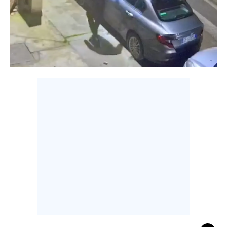
CALCIO
CALCIO REGIONALE
BASKET
VOLLEY
MOTORI
TENNIS
ALTRI SPORT
CULTURA
SPETTACOLI
GOSSIP
SARDI NEL MONDO
NOTIZIE