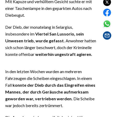
Mit Kapuze und verhülltem Gesicht suchte er mit
EVENTI
einer Taschenlampe in den geparkten Autos nach
Diebesgut.
#CARAUNIONE
Der Dieb, der monatelang in Selargius,
INSULARITÀ
insbesondere im
Viertel San Lussorio, sein
FOTO
Unwesen trieb, wurde gefasst.
Anwohner hatten
sich schon länger beschwert, doch der Kriminelle
VIDEO
konnte offenbar
weiterhin ungestraft agieren.
INFO AZIENDE
In den letzten Wochen wurden an mehreren
ABBONATI
Fahrzeugen die Scheiben eingeschlagen. In einem
ANNUNCI
Fall
konnte der Dieb durch das Eingreifen eines
NECROLOGI
Mannes, der durch Geräusche aufmerksam
PUBBLICITÀ
geworden war, vertrieben werden.
Die Scheibe
war jedoch bereits zertrümmert.
SPIAGGE
STORE