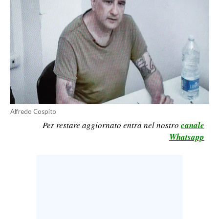
CALCIO
CALCIO REGIONALE
BASKET
VOLLEY
MOTORI
TENNIS
ALTRI SPORT
Alfredo Cospito
CULTURA
Per restare aggiornato entra nel nostro
canale
Whatsapp
SPETTACOLI
GOSSIP
SARDI NEL MONDO
NOTIZIE