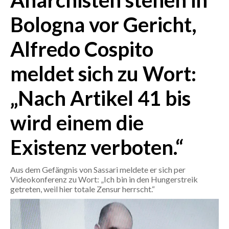
Anarchisten stehen in
Bologna vor Gericht,
CRONACA
ITALIA
Alfredo Cospito
MONDO
meldet sich zu Wort:
POLITICA
„Nach Artikel 41 bis
ECONOMIA
wird einem die
SERVIZI ALLE IMPRESE
Existenz verboten.“
LAVORO
BANDI
Aus dem Gefängnis von Sassari meldete er sich per
Videokonferenz zu Wort: „Ich bin in den Hungerstreik
SPORT IN SARDEGNA
getreten, weil hier totale Zensur herrscht.“
SPORT
RISULTATI E CLASSIFICHE