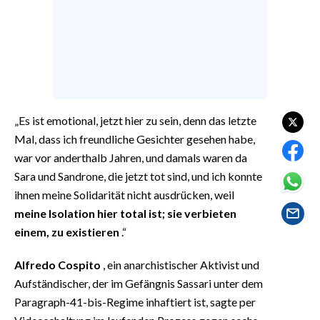
EVENTI
#CARAUNIONE
INSULARITÀ
FOTO
„Es ist emotional, jetzt hier zu sein, denn das letzte
Mal, dass ich freundliche Gesichter gesehen habe,
VIDEO
war vor anderthalb Jahren, und damals waren da
Sara und Sandrone, die jetzt tot sind, und ich konnte
INFO AZIENDE
ihnen meine Solidarität nicht ausdrücken, weil
ABBONATI
meine Isolation hier total ist; sie verbieten
ANNUNCI
einem, zu existieren
.“
NECROLOGI
Alfredo Cospito
, ein anarchistischer Aktivist und
PUBBLICITÀ
Aufständischer, der im Gefängnis Sassari unter dem
SPIAGGE
Paragraph-41-bis-Regime inhaftiert ist, sagte per
STORE