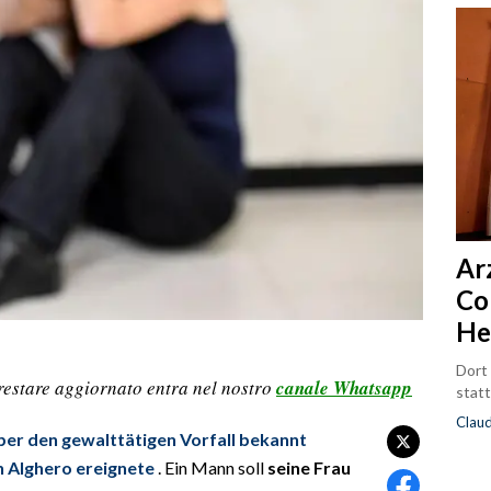
Ar
Co
He
Dort
restare aggiornato entra nel nostro
canale Whatsapp
statt
Clau
ber den gewalttätigen Vorfall bekannt
 Alghero ereignete
. Ein Mann soll
seine Frau