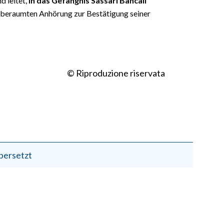
d leitet,
in das Gefängnis Sassari Bancali
nberaumten Anhörung zur Bestätigung seiner
© Riproduzione riservata
bersetzt