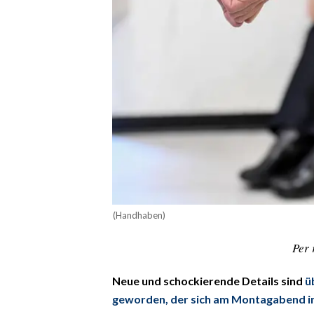
CALCIO
CALCIO REGIONALE
BASKET
VOLLEY
MOTORI
TENNIS
ALTRI SPORT
CULTURA
SPETTACOLI
(Handhaben)
GOSSIP
Per 
SARDI NEL MONDO
Neue und schockierende Details sind
ü
geworden, der sich am Montagabend in
NOTIZIE