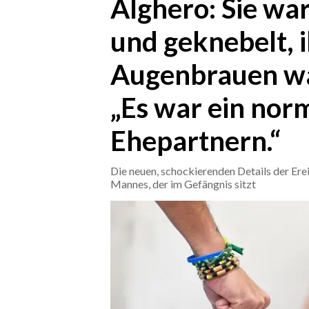
Alghero: Sie war
und geknebelt, 
CRONACA
ITALIA
Augenbrauen war
MONDO
„Es war ein norm
POLITICA
Ehepartnern.“
ECONOMIA
Die neuen, schockierenden Details der Er
SERVIZI ALLE IMPRESE
Mannes, der im Gefängnis sitzt
LAVORO
BANDI
SPORT IN SARDEGNA
SPORT
RISULTATI E CLASSIFICHE