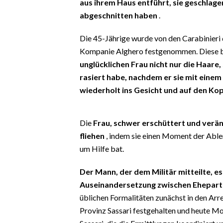
aus ihrem Haus entführt, sie geschlage
EVENTI
abgeschnitten haben
.
#CARAUNIONE
Die 45-Jährige wurde von den Carabinieri 
Kompanie Alghero festgenommen. Diese be
INSULARITÀ
unglücklichen Frau nicht nur die Haare
rasiert habe, nachdem er sie mit einem 
FOTO
wiederholt ins Gesicht und auf den Ko
VIDEO
Die
Frau, schwer erschüttert und verä
INFO AZIENDE
fliehen
, indem sie einen Moment der Able
ABBONATI
um Hilfe bat.
ANNUNCI
Der Mann, der dem Militär mitteilte, es
NECROLOGI
Auseinandersetzung zwischen Ehepart
PUBBLICITÀ
üblichen Formalitäten zunächst in den Ar
SPIAGGE
Provinz Sassari festgehalten und heute M
STORE