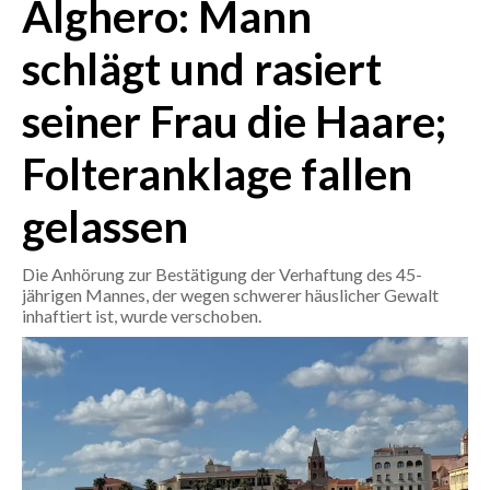
Alghero: Mann
CRONACA
schlägt und rasiert
ITALIA
seiner Frau die Haare;
MONDO
Folteranklage fallen
POLITICA
gelassen
ECONOMIA
Die Anhörung zur Bestätigung der Verhaftung des 45-
SERVIZI ALLE IMPRESE
jährigen Mannes, der wegen schwerer häuslicher Gewalt
LAVORO
inhaftiert ist, wurde verschoben.
BANDI
SPORT IN SARDEGNA
SPORT
RISULTATI E CLASSIFICHE