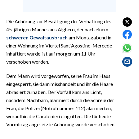
EVENTI
#CARAUNIONE
Die Anhörung zur Bestätigung der Verhaftung des
45-jährigen Mannes aus Alghero, der nach einem
INSULARITÀ
schweren Gewaltausbruch
am Montagabend in
einer Wohnung im Viertel Sant'Agostino-Mercede
FOTO
inhaftiert wurde, ist auf morgen um 11 Uhr
verschoben worden.
VIDEO
Dem Mann wird vorgeworfen, seine Frau im Haus
INFO AZIENDE
eingesperrt, sie dann misshandelt und ihr die Haare
ABBONATI
abrasiert zu haben. Der Vorfall kam ans Licht,
ANNUNCI
nachdem Nachbarn, alarmiert durch die Schreie der
NECROLOGI
Frau, die Polizei (Notrufnummer 112) alarmierten,
woraufhin die Carabinieri eingriffen. Die für heute
PUBBLICITÀ
Vormittag angesetzte Anhörung wurde verschoben.
SPIAGGE
STORE