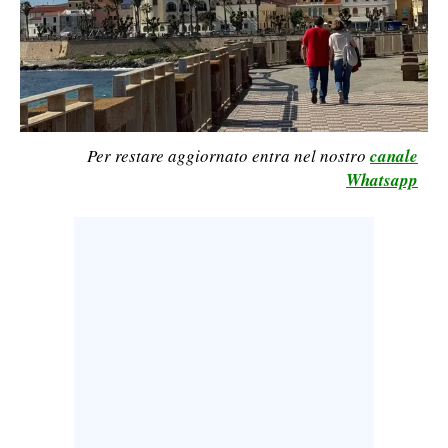
CALCIO
CALCIO REGIONALE
BASKET
VOLLEY
MOTORI
Per restare aggiornato entra nel nostro
canale
TENNIS
Whatsapp
ALTRI SPORT
CULTURA
SPETTACOLI
GOSSIP
SARDI NEL MONDO
NOTIZIE