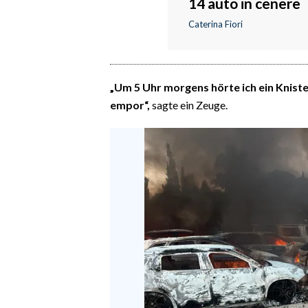
14 auto in cenere
Caterina Fiori
„Um 5 Uhr morgens hörte ich ein Knist
empor“,
sagte ein Zeuge.