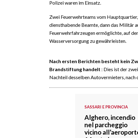
Polizei waren im Einsatz.
EVENTI
Zwei Feuerwehrteams vom Hauptquartier, 
#CARAUNIONE
diensthabende Beamte, dann das Militär au
Feuerwehrfahrzeugen ermöglichte, auf den
INSULARITÀ
Wasserversorgung zu gewährleisten.
FOTO
Nach ersten Berichten besteht kein Zwe
VIDEO
Brandstiftung handelt
: Dies ist der zw
Nachteil desselben Autovermieters, nach
INFO AZIENDE
ABBONATI
ANNUNCI
NECROLOGI
SASSARI E PROVINCIA
PUBBLICITÀ
Alghero, incendio
nel parcheggio
SPIAGGE
vicino all’aeroport
STORE