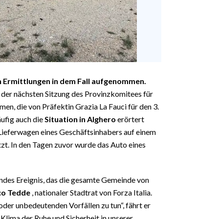
n Ermittlungen in dem Fall aufgenommen.
er nächsten Sitzung des Provinzkomitees für
men, die von Präfektin Grazia La Fauci für den 3.
ufig auch die
Situation in Alghero
erörtert
Lieferwagen eines Geschäftsinhabers auf einem
zt. In den Tagen zuvor wurde das Auto eines
endes Ereignis, das die gesamte Gemeinde von
o Tedde
, nationaler Stadtrat von Forza Italia.
oder unbedeutenden Vorfällen zu tun“, fährt er
s Klima der Ruhe und Sicherheit in unserer