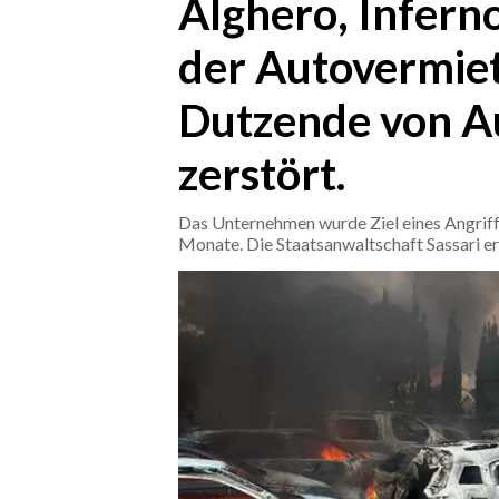
Alghero, Infern
der Autovermie
CRONACA
ITALIA
Dutzende von A
MONDO
zerstört.
POLITICA
Das Unternehmen wurde Ziel eines Angriffs;
ECONOMIA
Monate. Die Staatsanwaltschaft Sassari er
SERVIZI ALLE IMPRESE
LAVORO
BANDI
SPORT IN SARDEGNA
SPORT
RISULTATI E CLASSIFICHE