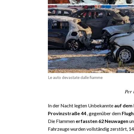
CALCIO
CALCIO REGIONALE
BASKET
VOLLEY
MOTORI
TENNIS
ALTRI SPORT
CULTURA
Le auto devastate dalle fiamme
SPETTACOLI
Per 
GOSSIP
In der Nacht legten Unbekannte
auf dem 
Provinzstraße 44
, gegenüber dem
Flugh
SARDI NEL MONDO
Die Flammen
erfassten 62 Neuwagen
un
NOTIZIE
Fahrzeuge wurden vollständig zerstört, 1