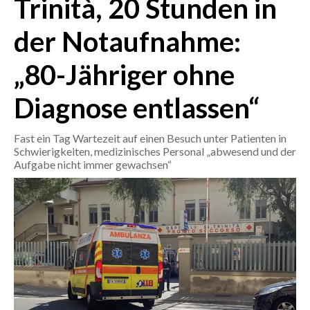
Trinità, 20 Stunden in
der Notaufnahme:
CRONACA
ITALIA
„80-Jähriger ohne
MONDO
Diagnose entlassen“
POLITICA
Fast ein Tag Wartezeit auf einen Besuch unter Patienten in
ECONOMIA
Schwierigkeiten, medizinisches Personal „abwesend und der
Aufgabe nicht immer gewachsen“
SERVIZI ALLE IMPRESE
LAVORO
BANDI
SPORT IN SARDEGNA
SPORT
RISULTATI E CLASSIFICHE