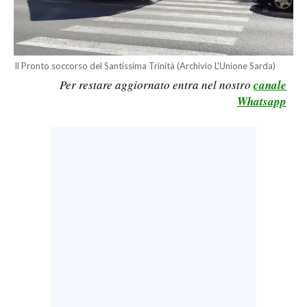
CALCIO
CALCIO REGIONALE
BASKET
Il Pronto soccorso del Santissima Trinità (Archivio L'Unione Sarda)
VOLLEY
Per restare aggiornato entra nel nostro
canale
MOTORI
Whatsapp
TENNIS
ALTRI SPORT
CULTURA
SPETTACOLI
GOSSIP
SARDI NEL MONDO
NOTIZIE