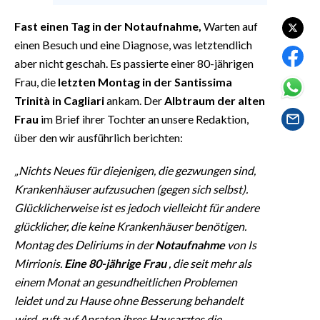
EVENTI
Fast einen Tag in der Notaufnahme,
Warten auf
#CARAUNIONE
einen Besuch und eine Diagnose, was letztendlich
aber nicht geschah. Es passierte einer 80-jährigen
INSULARITÀ
Frau, die
letzten Montag in der Santissima
Trinità in Cagliari
ankam. Der
Albtraum der alten
FOTO
Frau
im Brief ihrer Tochter an unsere Redaktion,
über den wir ausführlich berichten:
VIDEO
„Nichts Neues für diejenigen, die gezwungen sind,
INFO AZIENDE
Krankenhäuser aufzusuchen (gegen sich selbst).
ABBONATI
Glücklicherweise ist es jedoch vielleicht für andere
ANNUNCI
glücklicher, die keine Krankenhäuser benötigen.
Montag des Deliriums in der
Notaufnahme
von Is
NECROLOGI
Mirrionis.
Eine 80-jährige Frau
, die seit mehr als
PUBBLICITÀ
einem Monat an gesundheitlichen Problemen
SPIAGGE
leidet und zu Hause ohne Besserung behandelt
STORE
wird, ruft auf Anraten ihres Hausarztes die