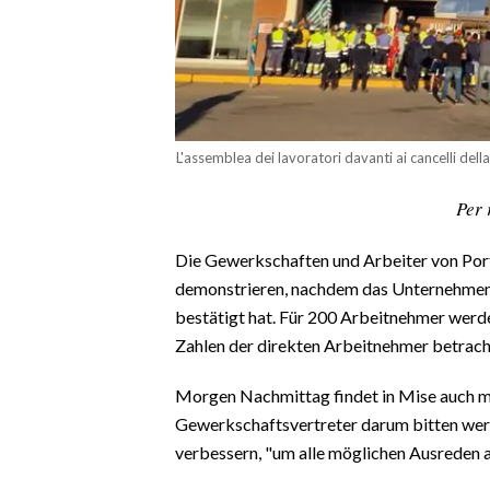
CALCIO
CALCIO REGIONALE
BASKET
VOLLEY
MOTORI
L'assemblea dei lavoratori davanti ai cancelli del
TENNIS
Per 
ALTRI SPORT
Die Gewerkschaften und Arbeiter von Por
CULTURA
demonstrieren, nachdem das Unternehmen
bestätigt hat. Für 200 Arbeitnehmer werde
SPETTACOLI
Zahlen der direkten Arbeitnehmer betrach
GOSSIP
Morgen Nachmittag findet in Mise auch mi
Gewerkschaftsvertreter darum bitten wer
SARDI NEL MONDO
verbessern, "um alle möglichen Ausreden a
NOTIZIE