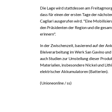
EVENTI
Die Lage wird stattdessen am Freitagmorg
dass für einen der ersten Tage der nächst
#CARAUNIONE
Cagliari ausgerufen wird. "Eine Mobilisie
INSULARITÀ
den Präsidenten der Region und die gesamte
erinnern".
FOTO
In der Zwischenzeit, basierend auf der A
VIDEO
Bleiverarbeitung im Werk San Gavino und 
auch Studien zur Umstellung dieser Produk
INFO AZIENDE
Materialien, insbesondere Nickel und Lithi
ABBONATI
elektrischer Akkumulatoren (Batterien).
ANNUNCI
(Unioneonline / ss)
NECROLOGI
PUBBLICITÀ
SPIAGGE
STORE