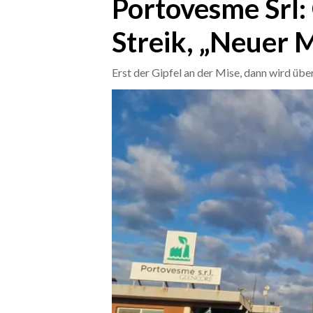
Portovesme Srl
Streik, „Neuer M
CRONACA
ITALIA
Erst der Gipfel an der Mise, dann wird übe
MONDO
POLITICA
ECONOMIA
SERVIZI ALLE IMPRESE
LAVORO
BANDI
SPORT IN SARDEGNA
SPORT
RISULTATI E CLASSIFICHE