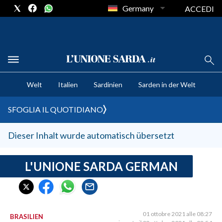
Germany
ACCEDI
CRONACA SARDEGNA
Welt
Italien
Sardinien
Sarden in der Welt
CAGLIARI
PROVINCIA DI CAGLIARI
SFOGLIA IL QUOTIDIANO
SULCIS IGLESIENTE
MEDIO CAMPIDANO
Dieser Inhalt wurde automatisch übersetzt
ORISTANO E PROVINCIA
SASSARI E PROVINCIA
L'UNIONE SARDA GERMAN
GALLURA
NUORO E PROVINCIA
OGLIASTRA
01 ottobre 2021 alle 08:27
BRASILIEN
AGENDA