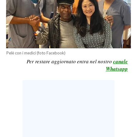
CALCIO
CALCIO REGIONALE
BASKET
VOLLEY
MOTORI
Pelè con i medici (foto Facebook)
TENNIS
Per restare aggiornato entra nel nostro
canale
ALTRI SPORT
Whatsapp
CULTURA
SPETTACOLI
GOSSIP
SARDI NEL MONDO
NOTIZIE