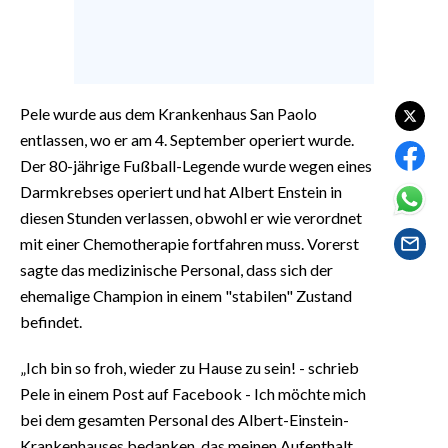
EVENTI
#CARAUNIONE
INSULARITÀ
Pele wurde aus dem Krankenhaus San Paolo
entlassen, wo er am 4. September operiert wurde.
FOTO
Der 80-jährige Fußball-Legende wurde wegen eines
Darmkrebses operiert und hat Albert Enstein in
VIDEO
diesen Stunden verlassen, obwohl er wie verordnet
mit einer Chemotherapie fortfahren muss. Vorerst
INFO AZIENDE
sagte das medizinische Personal, dass sich der
ABBONATI
ehemalige Champion in einem "stabilen" Zustand
ANNUNCI
befindet.
NECROLOGI
„Ich bin so froh, wieder zu Hause zu sein! - schrieb
PUBBLICITÀ
Pele in einem Post auf Facebook - Ich möchte mich
SPIAGGE
bei dem gesamten Personal des Albert-Einstein-
STORE
Krankenhauses bedanken, das meinen Aufenthalt