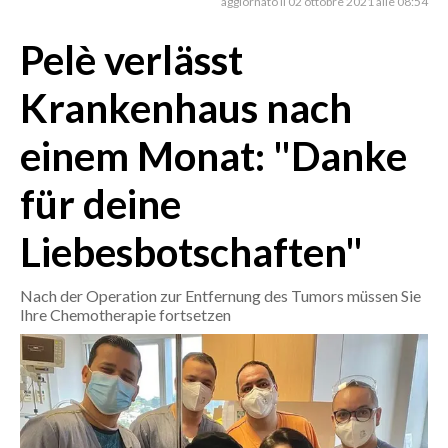
aggiornato il 02 ottobre 2021 alle 08:54
Pelè verlässt
CRONACA
ITALIA
Krankenhaus nach
MONDO
einem Monat: "Danke
POLITICA
für deine
ECONOMIA
Liebesbotschaften"
SERVIZI ALLE IMPRESE
LAVORO
Nach der Operation zur Entfernung des Tumors müssen Sie
BANDI
Ihre Chemotherapie fortsetzen
SPORT IN SARDEGNA
SPORT
RISULTATI E CLASSIFICHE