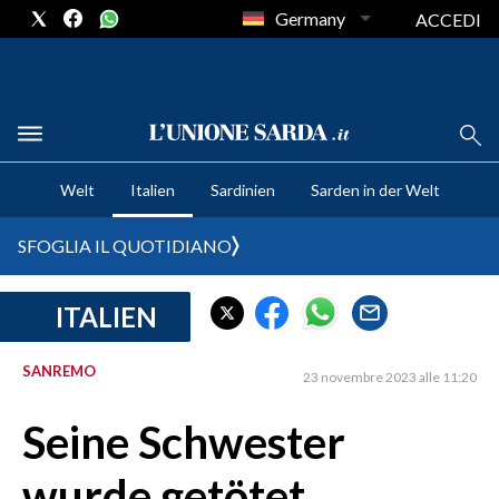
Germany
ACCEDI
CRONACA SARDEGNA
Welt
Italien
Sardinien
Sarden in der Welt
CAGLIARI
PROVINCIA DI CAGLIARI
SFOGLIA IL QUOTIDIANO
SULCIS IGLESIENTE
MEDIO CAMPIDANO
ITALIEN
ORISTANO E PROVINCIA
SASSARI E PROVINCIA
SANREMO
23 novembre 2023 alle 11:20
GALLURA
Seine Schwester
NUORO E PROVINCIA
OGLIASTRA
wurde getötet,
AGENDA