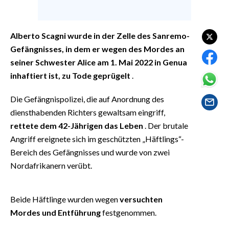
EVENTI
#CARAUNIONE
Alberto Scagni wurde in der Zelle des Sanremo-
Gefängnisses, in dem er wegen des Mordes an
INSULARITÀ
seiner Schwester Alice am 1. Mai 2022 in Genua
inhaftiert ist, zu Tode geprügelt
.
FOTO
Die Gefängnispolizei, die auf Anordnung des
VIDEO
diensthabenden Richters gewaltsam eingriff,
rettete dem 42-Jährigen das Leben
. Der brutale
INFO AZIENDE
Angriff ereignete sich im geschützten „Häftlings“-
ABBONATI
Bereich des Gefängnisses und wurde von zwei
ANNUNCI
Nordafrikanern verübt.
NECROLOGI
PUBBLICITÀ
Beide Häftlinge wurden wegen
versuchten
SPIAGGE
Mordes und Entführung
festgenommen.
STORE