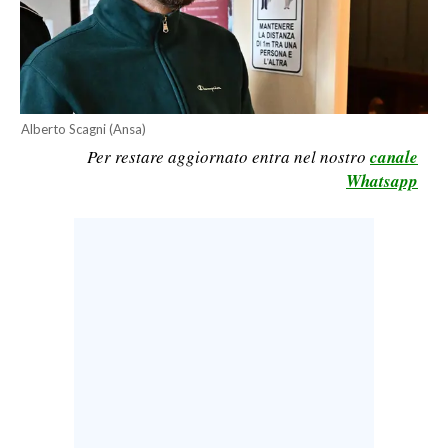
CALCIO
CALCIO REGIONALE
BASKET
VOLLEY
Alberto Scagni (Ansa)
MOTORI
Per restare aggiornato entra nel nostro
canale
TENNIS
Whatsapp
ALTRI SPORT
CULTURA
SPETTACOLI
GOSSIP
SARDI NEL MONDO
NOTIZIE