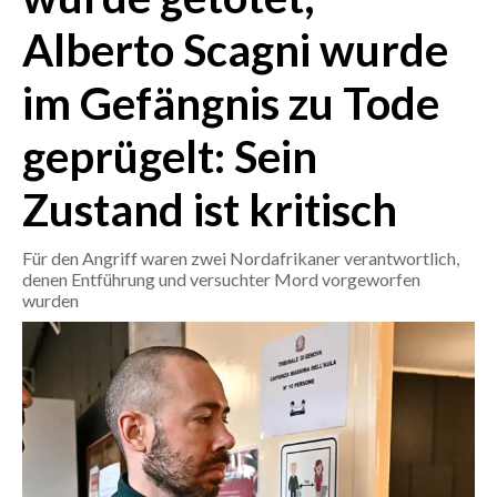
Alberto Scagni wurde
CRONACA
ITALIA
im Gefängnis zu Tode
MONDO
geprügelt: Sein
POLITICA
Zustand ist kritisch
ECONOMIA
Für den Angriff waren zwei Nordafrikaner verantwortlich,
denen Entführung und versuchter Mord vorgeworfen
SERVIZI ALLE IMPRESE
wurden
LAVORO
BANDI
SPORT IN SARDEGNA
SPORT
RISULTATI E CLASSIFICHE