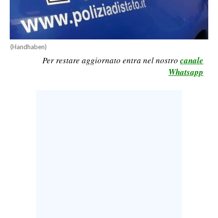
CALCIO
CALCIO REGIONALE
BASKET
(Handhaben)
VOLLEY
Per restare aggiornato entra nel nostro
canale
MOTORI
Whatsapp
TENNIS
ALTRI SPORT
CULTURA
SPETTACOLI
GOSSIP
SARDI NEL MONDO
NOTIZIE