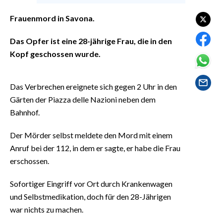
EVENTI
Frauenmord in Savona.
#CARAUNIONE
Das Opfer ist eine 28-jährige Frau, die in den
INSULARITÀ
Kopf geschossen wurde.
FOTO
Das Verbrechen ereignete sich gegen 2 Uhr in den
Gärten der Piazza delle Nazioni neben dem
VIDEO
Bahnhof.
INFO AZIENDE
Der Mörder selbst meldete den Mord mit einem
ABBONATI
Anruf bei der 112, in dem er sagte, er habe die Frau
ANNUNCI
erschossen.
NECROLOGI
Sofortiger Eingriff vor Ort durch Krankenwagen
PUBBLICITÀ
und Selbstmedikation, doch für den 28-Jährigen
SPIAGGE
war nichts zu machen.
STORE