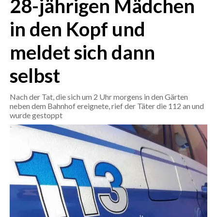
28-jährigen Mädchen
in den Kopf und
CRONACA
ITALIA
meldet sich dann
MONDO
selbst
POLITICA
Nach der Tat, die sich um 2 Uhr morgens in den Gärten
ECONOMIA
neben dem Bahnhof ereignete, rief der Täter die 112 an und
wurde gestoppt
SERVIZI ALLE IMPRESE
LAVORO
BANDI
SPORT IN SARDEGNA
SPORT
RISULTATI E CLASSIFICHE