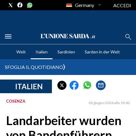
Germany
ACCEDI
CRONACA SARDEGNA
Welt
Italien
Sardinien
Sarden in der Welt
CAGLIARI
PROVINCIA DI CAGLIARI
SFOGLIA IL QUOTIDIANO
SULCIS IGLESIENTE
MEDIO CAMPIDANO
ITALIEN
ORISTANO E PROVINCIA
SASSARI E PROVINCIA
COSENZA
02 giugno 2026 alle 19:42
GALLURA
Landarbeiter wurden
NUORO E PROVINCIA
OGLIASTRA
von Bandenführern
AGENDA