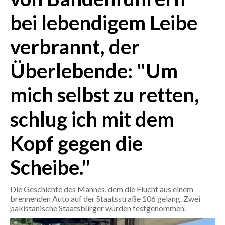
bei lebendigem Leibe
CRONACA
ITALIA
verbrannt, der
MONDO
Überlebende: "Um
POLITICA
mich selbst zu retten,
ECONOMIA
schlug ich mit dem
SERVIZI ALLE IMPRESE
Kopf gegen die
LAVORO
BANDI
Scheibe."
SPORT IN SARDEGNA
Die Geschichte des Mannes, dem die Flucht aus einem
brennenden Auto auf der Staatsstraße 106 gelang. Zwei
SPORT
pakistanische Staatsbürger wurden festgenommen.
RISULTATI E CLASSIFICHE