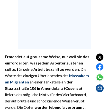
EVENTI
#CARAUNIONE
INSULARITÀ
FOTO
VIDEO
Ermordet auf grausame Weise, nur weil sie das
INFO AZIENDE
einforderten, was jedem Arbeiter zustehen
ABBONATI
sollte: für seine Arbeit bezahlt zu werden.
Die
Worte des einzigen Überlebenden des
Massakers
ANNUNCI
an Migranten
an einer Tankstelle
an der
NECROLOGI
Staatsstraße 106 in Amendolara (Cosenza)
PUBBLICITÀ
liefern das mögliche Motiv für den Vierfachmord,
SPIAGGE
der auf brutale und schockierende Weise verübt
STORE
wurde: Die Opfer
wurden lebendig verbrannt
.