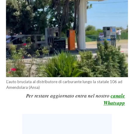
CALCIO
CALCIO REGIONALE
BASKET
VOLLEY
MOTORI
TENNIS
ALTRI SPORT
CULTURA
L'auto bruciata al distributore di carburante lungo la statale 106 ad
Amendolara (Ansa)
SPETTACOLI
Per restare aggiornato entra nel nostro
canale
Whatsapp
GOSSIP
SARDI NEL MONDO
NOTIZIE