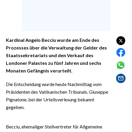
EVENTI
#CARAUNIONE
INSULARITÀ
Kardinal Angelo Becciu
wurde am Ende des
FOTO
Prozesses über die Verwaltung der Gelder des
Staatssekretariats und den Verkauf des
VIDEO
Londoner Palastes zu fünf Jahren und sechs
Monaten Gefängnis verurteilt.
INFO AZIENDE
ABBONATI
Die Entscheidung wurde heute Nachmittag vom
Präsidenten des Vatikanischen Tribunals, Giuseppe
ANNUNCI
Pignatone, bei der Urteilsverlesung bekannt
NECROLOGI
gegeben.
PUBBLICITÀ
SPIAGGE
Becciu, ehemaliger Stellvertreter für Allgemeine
STORE