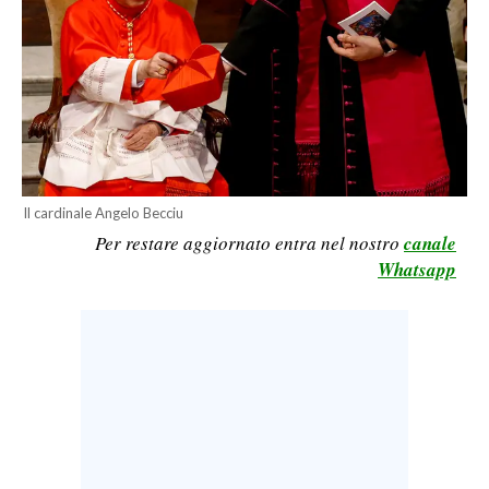
CALCIO
CALCIO REGIONALE
BASKET
VOLLEY
MOTORI
TENNIS
Il cardinale Angelo Becciu
ALTRI SPORT
Per restare aggiornato entra nel nostro
canale
Whatsapp
CULTURA
SPETTACOLI
GOSSIP
SARDI NEL MONDO
NOTIZIE