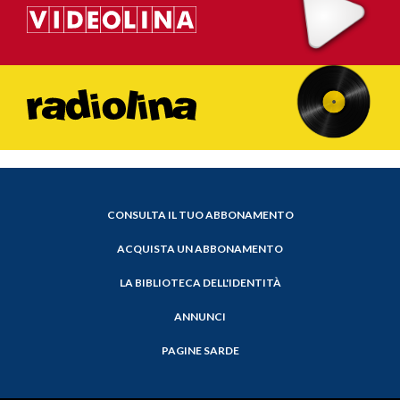
CONSULTA IL TUO ABBONAMENTO
ACQUISTA UN ABBONAMENTO
LA BIBLIOTECA DELL'IDENTITÀ
ANNUNCI
PAGINE SARDE