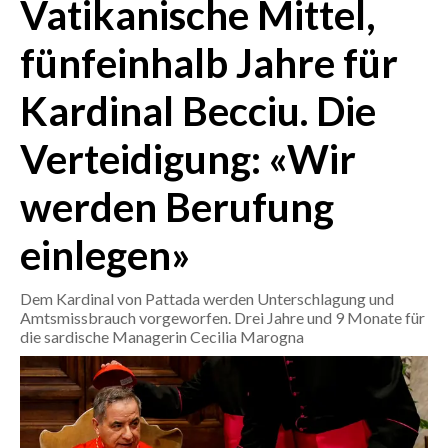
Vatikanische Mittel,
CRONACA
fünfeinhalb Jahre für
ITALIA
Kardinal Becciu. Die
MONDO
Verteidigung: «Wir
POLITICA
werden Berufung
ECONOMIA
einlegen»
SERVIZI ALLE IMPRESE
LAVORO
Dem Kardinal von Pattada werden Unterschlagung und
BANDI
Amtsmissbrauch vorgeworfen. Drei Jahre und 9 Monate für
die sardische Managerin Cecilia Marogna
SPORT IN SARDEGNA
SPORT
RISULTATI E CLASSIFICHE