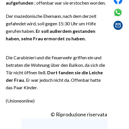
aufgefunden
; offenbar war sie erstochen worden.
EVENTI
Der mazedonische Ehemann, nach dem derzeit
#CARAUNIONE
gefahndet wird, soll gegen 15:30 Uhr um Hilfe
INSULARITÀ
gerufen haben.
Er soll außerdem gestanden
haben, seine Frau ermordet zu haben.
FOTO
Die Carabinieri und die Feuerwehr griffen ein und
VIDEO
betraten die Wohnung über den Balkon, da sich die
INFO AZIENDE
Tür nicht öffnen ließ.
Dort fanden sie die Leiche
der Frau.
Er war jedoch nicht da. Offenbar hatte
ABBONATI
das Paar Kinder.
ANNUNCI
NECROLOGI
(Unioneonline)
PUBBLICITÀ
© Riproduzione riservata
SPIAGGE
STORE