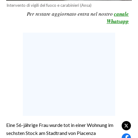
Intervento di vigili del fuoco e carabinieri (Ansa)
CALCIO
Per restare aggiornato entra nel nostro
canale
CALCIO REGIONALE
Whatsapp
BASKET
VOLLEY
MOTORI
TENNIS
ALTRI SPORT
CULTURA
SPETTACOLI
GOSSIP
SARDI NEL MONDO
Eine 56-jährige Frau wurde tot in einer Wohnung im
NOTIZIE
sechsten Stock am Stadtrand von Piacenza