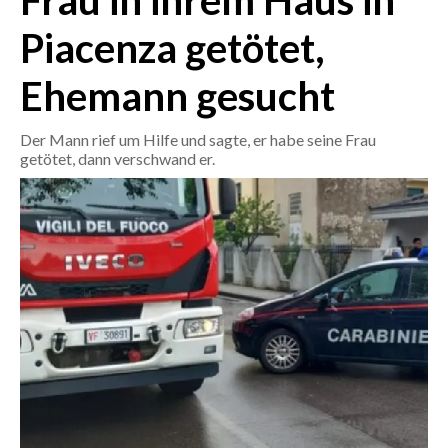
Frau in ihrem Haus in
Piacenza getötet,
CRONACA
ITALIA
Ehemann gesucht
MONDO
Der Mann rief um Hilfe und sagte, er habe seine Frau
POLITICA
getötet, dann verschwand er.
ECONOMIA
SERVIZI ALLE IMPRESE
LAVORO
BANDI
SPORT IN SARDEGNA
SPORT
RISULTATI E CLASSIFICHE