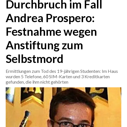
Durchbruch im Fall
CRONACA
Andrea Prospero:
ITALIA
Festnahme wegen
MONDO
Anstiftung zum
POLITICA
Selbstmord
ECONOMIA
Ermittlungen zum Tod des 19-jährigen Studenten: Im Haus
SERVIZI ALLE IMPRESE
wurden 5 Telefone, 60 SIM-Karten und 3 Kreditkarten
LAVORO
gefunden, die ihm nicht gehörten
BANDI
SPORT IN SARDEGNA
SPORT
RISULTATI E CLASSIFICHE