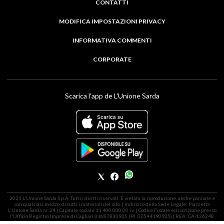
CONTATTI
MODIFICA IMPOSTAZIONI PRIVACY
INFORMATIVA COMMENTI
CORPORATE
Scarica l'app de L'Unione Sarda
2021 L'Unione Sarda S.p.A. Tutti i diritti riservati. É vietata la riproduzione, anche parziale e
con qualsiasi mezzo, di tutti i materiali del sito. | Indirizzo della Sede Legale: Piazzetta
L'Unione Sarda nr. 24 | Capitale sociale 11.400.000,00 i.v. | Codice Fiscale ed iscrizione presso
l'Ufficio Registro Imprese di Cagliari 01687830925 (P.I. 02544190925) | REA: CA-136248