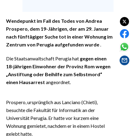
EVENTI
#CARAUNIONE
Wendepunkt im Fall des Todes von Andrea
Prospero, dem 19-Jährigen, der am 29. Januar
INSULARITÀ
nach fünftägiger Suche tot in einer Wohnung im
Zentrum von Perugia aufgefunden wurde
.
FOTO
Die Staatsanwaltschaft Perugia hat
gegen einen
VIDEO
18-jährigen Einwohner der Provinz Rom wegen
„Anstiftung oder Beihilfe zum Selbstmord“
INFO AZIENDE
einen Hausarrest
angeordnet.
ABBONATI
ANNUNCI
Prospero, ursprünglich aus Lanciano (Chieti),
NECROLOGI
besuchte die Fakultät für Informatik an der
PUBBLICITÀ
Universität Perugia. Er hatte vor kurzem eine
SPIAGGE
Wohnung gemietet, nachdem er in einem Hostel
STORE
gelebt hatte.