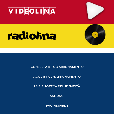
CONSULTA IL TUO ABBONAMENTO
ACQUISTA UN ABBONAMENTO
LA BIBLIOTECA DELL'IDENTITÀ
ANNUNCI
PAGINE SARDE