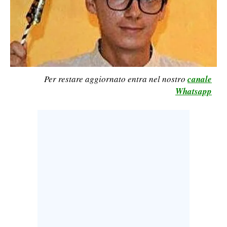
CALCIO
CALCIO REGIONALE
BASKET
VOLLEY
MOTORI
Per restare aggiornato entra nel nostro
canale
TENNIS
Whatsapp
ALTRI SPORT
CULTURA
SPETTACOLI
GOSSIP
SARDI NEL MONDO
NOTIZIE