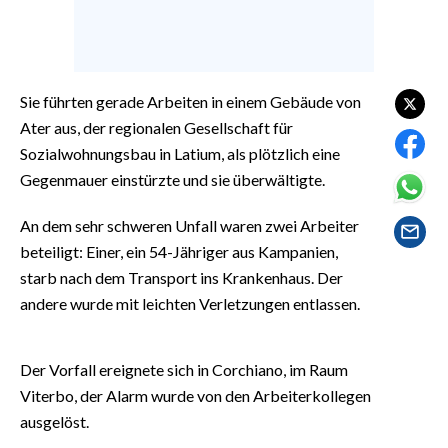
EVENTI
#CARAUNIONE
Sie führten gerade Arbeiten in einem Gebäude von
INSULARITÀ
Ater aus, der regionalen Gesellschaft für
Sozialwohnungsbau in Latium, als plötzlich eine
FOTO
Gegenmauer einstürzte und sie überwältigte.
VIDEO
An dem sehr schweren Unfall waren zwei Arbeiter
INFO AZIENDE
beteiligt: Einer, ein 54-Jähriger aus Kampanien,
starb nach dem Transport ins Krankenhaus. Der
ABBONATI
andere wurde mit leichten Verletzungen entlassen.
ANNUNCI
NECROLOGI
Der Vorfall ereignete sich in Corchiano, im Raum
PUBBLICITÀ
Viterbo, der Alarm wurde von den Arbeiterkollegen
SPIAGGE
ausgelöst.
STORE