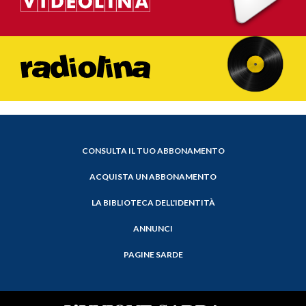
CONSULTA IL TUO ABBONAMENTO
ACQUISTA UN ABBONAMENTO
LA BIBLIOTECA DELL'IDENTITÀ
ANNUNCI
PAGINE SARDE