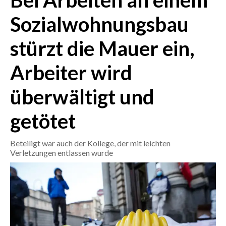
Bei Arbeiten an einem
Sozialwohnungsbau
CRONACA
ITALIA
stürzt die Mauer ein,
MONDO
Arbeiter wird
POLITICA
überwältigt und
ECONOMIA
getötet
SERVIZI ALLE IMPRESE
Beteiligt war auch der Kollege, der mit leichten
LAVORO
Verletzungen entlassen wurde
BANDI
SPORT IN SARDEGNA
SPORT
RISULTATI E CLASSIFICHE