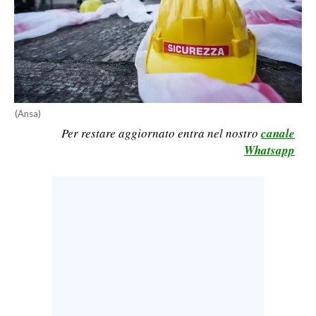
CALCIO
CALCIO REGIONALE
BASKET
VOLLEY
MOTORI
(Ansa)
TENNIS
Per restare aggiornato entra nel nostro
canale
ALTRI SPORT
Whatsapp
CULTURA
SPETTACOLI
GOSSIP
SARDI NEL MONDO
NOTIZIE